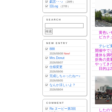
戯言･･･♪
（28件）
旧Log
（27件）
SEARCH
黄色いモ
ピカチュ
NEW ENTRY
テレビ
888
開催中で
2026/08/08
New!
連休を満
Mrs.Donut
折角の貴
2026/08/07
やってき
仕様変更
目的は2
2026/08/06
完成しちゃったねー♪
2026/08/05
なんか涼しいよ？
2026/08/04
COMMENT
Re:ヌーピー第3回
したので