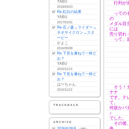
YABU
行列が出
2018/04/23
Re:紅白の結果
ってのも
YABU
の
2017/01/01
メダル目
Re:石ノ森→ライダー→
には
ネオサイクロン→スヌ
売り切れ
ーピー
って、違
かよこ
2016/05/08
Re:下見を兼ねて一杯ど
お？
YABU
2015/11/13
Re:下見を兼ねて一杯ど
お？
はーちゃん
そう！ナ
2015/11/13
ナナ
です。テ
て。
TRACKBACK
何故かバ
♪
でした。
ARCHIVE
その後、
色
2026年08月
（8件）