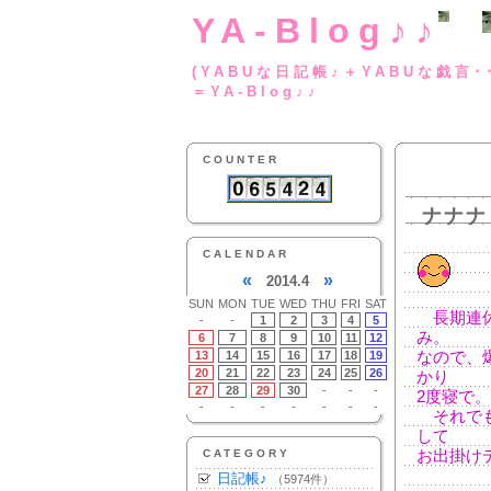
YA-Blog♪♪
(YABUな日記帳♪＋
＝YA-Blog♪♪
COUNTER
ナナナ
CALENDAR
«
»
2014.4
SUN
MON
TUE
WED
THU
FRI
SAT
長期連休
-
-
1
2
3
4
5
み。
6
7
8
9
10
11
12
13
14
15
16
17
18
19
なので、
20
21
22
23
24
25
26
かり
27
28
29
30
-
-
-
2度寝で
-
-
-
-
-
-
-
それでも
して
CATEGORY
お出掛け
日記帳♪
（5974件）