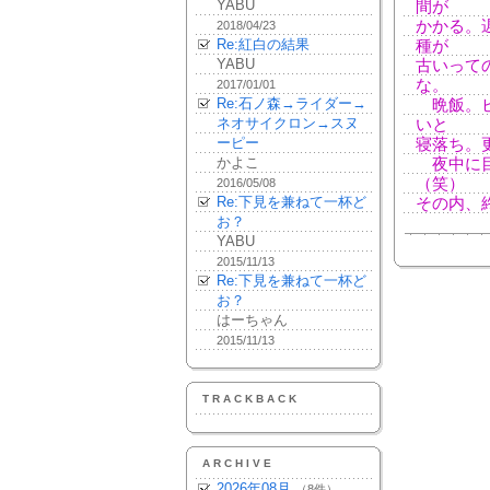
YABU
間が
かかる。
2018/04/23
Re:紅白の結果
種が
YABU
古いって
な。
2017/01/01
Re:石ノ森→ライダー→
晩飯。ビ
ネオサイクロン→スヌ
いと
ーピー
寝落ち。
かよこ
夜中に目
（笑）
2016/05/08
Re:下見を兼ねて一杯ど
その内、
お？
YABU
2015/11/13
Re:下見を兼ねて一杯ど
お？
はーちゃん
2015/11/13
TRACKBACK
ARCHIVE
2026年08月
（8件）