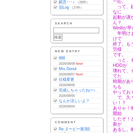
一応。
戯言･･･♪
（28件）
って、起
旧Log
（27件）
なに
起動が遅
ん？
SEARCH
Win8が
年明けま
けで
終了。も
労様
NEW ENTRY
です。
888
っと、も
2026/08/08
New!
HDDが
Mrs.Donut
壊れて、
2026/08/07
New!
てた
仕様変更
時期があ
2026/08/06
ちも
完成しちゃったねー♪
やってお
2026/08/05
で、久々
なんか涼しいよ？
い！？
2026/08/04
ありゃ！
開始
したぞ！と
COMMENT
新が
Re:ヌーピー第3回
あるし。