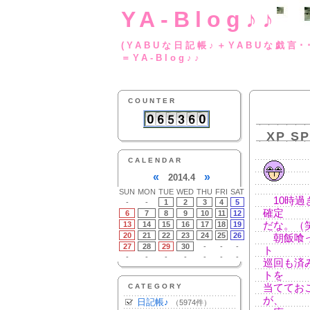
YA-Blog♪♪
(YABUな日記帳♪＋
＝YA-Blog♪♪
COUNTER
XP S
CALENDAR
«
»
2014.4
SUN
MON
TUE
WED
THU
FRI
SAT
10時過
-
-
1
2
3
4
5
確定
6
7
8
9
10
11
12
13
14
15
16
17
18
19
だな。（
20
21
22
23
24
25
26
朝飯喰っ
27
28
29
30
-
-
-
ト
-
-
-
-
-
-
-
巡回も済
トを
CATEGORY
当ててお
が、
日記帳♪
（5974件）