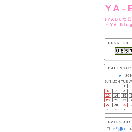
YA-
(YA
＝YA-Blo
COUNTER
CALENDAR
«
201
SUN
MON
TUE
W
-
-
1
6
7
8
13
14
15
20
21
22
27
28
29
-
-
-
CATEGORY
日記帳♪
（5