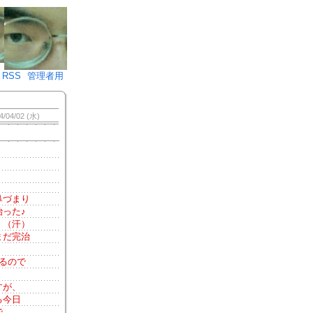
♪)÷2
RSS
管理者用
4/04/02 (水)
鼻づまり
った♪
。（汗）
まだ完治
るので
すが、
る今日
で。