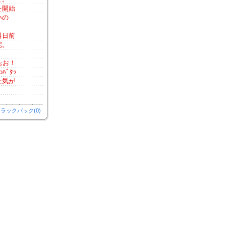
を開始
いの
料日前
宅。
ぉお！
ﾊﾞﾀｯ
た気が
ラックバック(0)