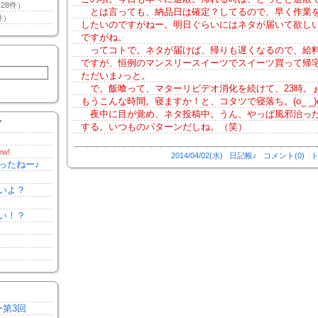
28件）
とは言っても、納品日は確定？してるので、早く作業
件）
したいのですがねー。明日ぐらいにはネタが届いて欲し
ですがね。
ってコトで。ネタが届けば、帰りも遅くなるので、給
ですが、恒例のマンスリースイーツでスイーツ買って帰
ただいま♪っと。
で。飯喰って、マターリビデオ消化を続けて、23時。
もうこんな時間。寝ますか！と、コタツで寝落ち。(o_ _)o
夜中に目が覚め、ネタ投稿中。うん、やっぱ風邪治っ
Y
する。いつものパターンだしね。（笑）
ew!
2014/04/02(水)
日記帳♪
コメント(0)
ト
ったねー♪
いよ？
い！？
ー第3回