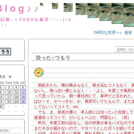
Blog♪♪
BUな日記帳♪＋YABUな戯言･･･
g♪♪
YABUな世界へ♪
最新
DATE :
201
治った♪つもり
»
4.4
ED
THU
FRI
SAT
朝起きたら、喉の痛みもなく、咳き込むコトもなく、
2
3
4
5
ないし、熱っぽい感じもなく・・・よし、今度こそ風邪治
9
10
11
12
って思っていたら、朝一番社内にて、鼻声だと言われた
16
17
18
19
はひ！そ、そーっすか。か、風邪引いてたもんで。まだ
23
24
25
26
してないってコトで。orz
30
-
-
-
-
-
-
-
でも、ま、前述の通り、本人的には治った♪と自覚して
後遺症ってコトで。だいじょーぶだ、問題ない。（笑）
昨日、作業工程の話をし、次の作業が来るハズなので
まだネタが届かないので、マターリとした日々が続いて
972件）
この頃。今日も早々に退散。帰れる時は、とっとと退散