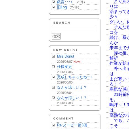
とりあえ
戯言･･･♪
（28件）
りは
旧Log
（27件）
治まって
少々
ダルい。
SEARCH
そんな感
コを
続け、昼
んか
来年まで
NEW ENTRY
帰社後、
Mrs.Donut
解析
2026/08/07
New!
作業が始
仕様変更
外へ出る
2026/08/06
は
完成しちゃったねー♪
まだ寒い
2026/08/05
る！？
なんか涼しいよ？
寒気な感
2026/08/04
21時前
なんか涼しい！？
を。
2026/08/03
嗚呼～！3
は
高熱なの
COMMENT
でも、こ
Re:ヌーピー第3回
こそ