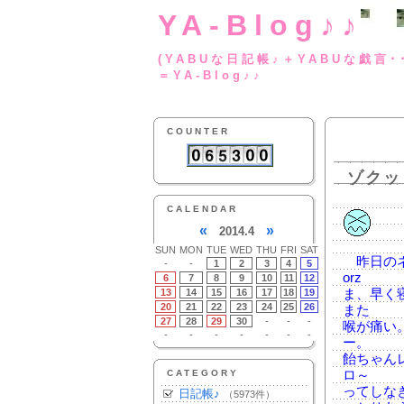
YA-Blog♪♪
(YABUな日記帳♪＋
＝YA-Blog♪♪
COUNTER
ゾクッ
CALENDAR
«
»
2014.4
SUN
MON
TUE
WED
THU
FRI
SAT
昨日のネ
-
-
1
2
3
4
5
orz
6
7
8
9
10
11
12
13
14
15
16
17
18
19
ま、早く
20
21
22
23
24
25
26
また
27
28
29
30
-
-
-
喉が痛い
-
-
-
-
-
-
-
ー。
飴ちゃん
CATEGORY
ロ～
ってしな
日記帳♪
（5973件）