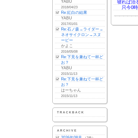
YABU
寝れば治
只今0時
2018/04/23
Re:紅白の結果
YABU
2017/01/01
Re:石ノ森→ライダー→
ネオサイクロン→スヌ
ーピー
かよこ
2016/05/08
Re:下見を兼ねて一杯ど
お？
YABU
2015/11/13
Re:下見を兼ねて一杯ど
お？
はーちゃん
2015/11/13
TRACKBACK
ARCHIVE
2026年08月
（7件）