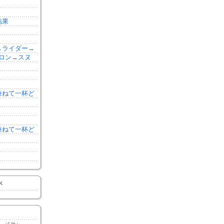
結果
森→ライダー→
ロン→スヌ
を兼ねて一杯ど
を兼ねて一杯ど
K