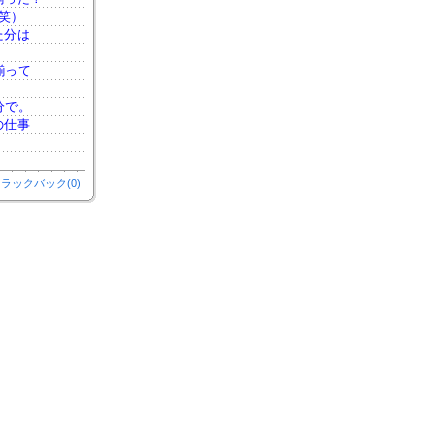
笑）
た分は
揃って
分で。
の仕事
ラックバック(0)