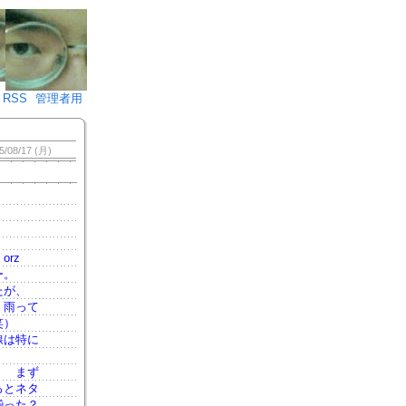
♪)÷2
RSS
管理者用
5/08/17 (月)
rz
ー。
たが、
、雨って
笑）
線は特に
） まず
ろとネタ
揃った？