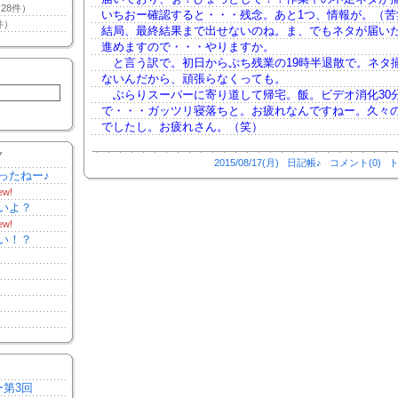
28件）
いちおー確認すると・・・残念。あと1つ、情報が。（苦
件）
結局、最終結果まで出せないのね。ま、でもネタが届い
進めますので・・・やりますか。
と言う訳で。初日からぷち残業の19時半退散で。ネタ
ないんだから、頑張らなくっても。
ぶらりスーパーに寄り道して帰宅。飯。ビデオ消化30
で・・・ガッツリ寝落ちと。お疲れなんですねー。久々
でしたし。お疲れさん。（笑）
Y
2015/08/17(月)
日記帳♪
コメント(0)
ト
ったねー♪
ew!
いよ？
ew!
い！？
ー第3回