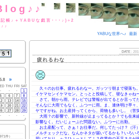
Blog♪♪
BUな日記帳♪＋YABUな戯言･･･
g♪♪
YABUな世界へ♪
最新
DATE :
201
疲れるわな
»
5.8
ED
THU
FRI
SAT
久々のお仕事。疲れるわなー。ガッツリ朝まで寝落ち。o
-
-
-
1
イケマセンイケマセン。とっとと投稿して、寝なきゃね
5
6
7
8
さて。朝から雨。テレビでは警報が出てるとか言って
12
13
14
15
そんなに大雨でもなく。ふつーに雨。ま、連休明け早々
19
20
21
22
ヤですがね。お土産持ってくから、荷物も多いし。（苦
26
27
28
29
-
-
-
-
大雨？の影響で、新幹線が止まってるとか？でも在来
影響なく。だいじょーぶだ問題ない。ふつーに出勤。
お土産配って、さぁ！お仕事だ。何してたっけ？（汗
メルチェックだな。なんかネタが届いてるかも？いろい
971件）
届いており、ぉ？ひょっとして！？作業中の不足ネタが