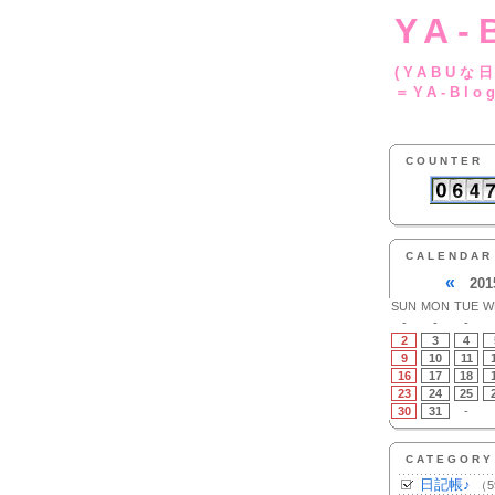
YA-
(YA
＝YA-Blo
COUNTER
CALENDAR
«
201
SUN
MON
TUE
W
-
-
-
2
3
4
9
10
11
16
17
18
23
24
25
30
31
-
CATEGORY
日記帳♪
（5