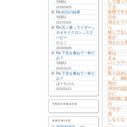
して使っ
YABU
てる
2018/04/23
状態です
Re:紅白の結果
月分
YABU
消えた？
2017/01/01
ら
Re:石ノ森→ライダー→
移してな
ネオサイクロン→スヌ
真が
ーピー
消えたと
かよこ
い。
2016/05/08
後は・・・
Re:下見を兼ねて一杯ど
まぁ
お？
バックア
YABU
回、
2015/11/13
取り込め
Re:下見を兼ねて一杯ど
と、御臨
お？
用の
はーちゃん
HDDの
2015/11/13
かに
同時期に
の
TRACKBACK
ですが・
識
しなくな
ARCHIVE
ー。