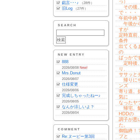
っ）
戯言･･･♪
（28件）
その後、
旧Log
（27件）
で・・・
午前中終
午後から
SEARCH
すが
定時直前
条件
出てくる
の
NEW ENTRY
ばっかです
888
定時後、
2026/08/08
New!
り、
Mrs.Donut
ササッと
2026/08/07
帰りにち
仕様変更
ンズ
2026/08/06
寄り道。
完成しちゃったねー♪
気に
2026/08/05
なったヤ
なんか涼しいよ？
帰宅。飯
2026/08/04
HDDの
調子が悪
た。
COMMENT
御臨終！
プと
Re:ヌーピー第3回