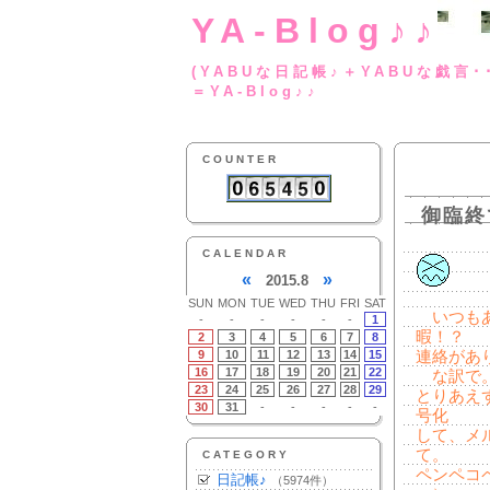
YA-Blog♪♪
(YABUな日記帳♪＋
＝YA-Blog♪♪
COUNTER
御臨終
CALENDAR
«
»
2015.8
SUN
MON
TUE
WED
THU
FRI
SAT
いつもあ
-
-
-
-
-
-
1
暇！？
2
3
4
5
6
7
8
9
10
11
12
13
14
15
連絡があ
16
17
18
19
20
21
22
な訳で。
23
24
25
26
27
28
29
とりあえ
30
31
-
-
-
-
-
号化
して、メ
て。
CATEGORY
ペンペコ
日記帳♪
（5974件）