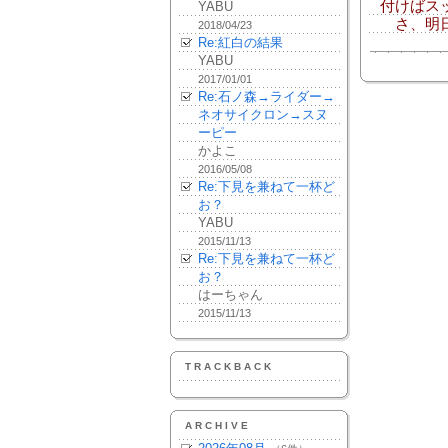
付けばス
YABU
さ、明日
2018/04/23
Re:紅白の結果
YABU
2017/01/01
Re:石ノ森→ライダー→
ネオサイクロン→スヌ
ーピー
かよこ
2016/05/08
Re:下見を兼ねて一杯ど
お？
YABU
2015/11/13
Re:下見を兼ねて一杯ど
お？
はーちゃん
2015/11/13
TRACKBACK
ARCHIVE