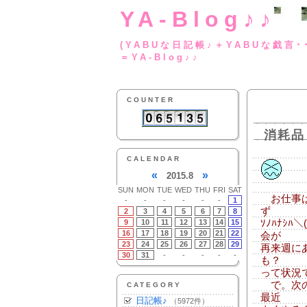
YA-Blog♪♪
(YABUな日記帳♪＋
＝YA-Blog♪♪
COUNTER
消耗品
CALENDAR
«
»
2015.8
SUN
MON
TUE
WED
THU
FRI
SAT
お仕事は
-
-
-
-
-
-
1
ず
2
3
4
5
6
7
8
9
10
11
12
13
14
15
ｿﾉﾊﾅｼﾊ
16
17
18
19
20
21
22
会が
23
24
25
26
27
28
29
再来週に
30
31
-
-
-
-
-
も？
って状況
で。次の
CATEGORY
最近
日記帳♪
（5972件）