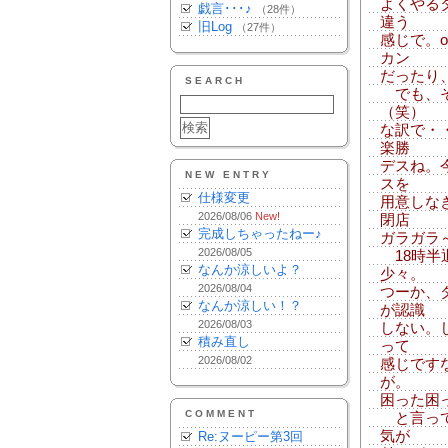
よくやる
戯言･･･♪
（28件）
違う
旧Log
（27件）
感じで。
カン
だったり
SEARCH
でも、そ
（笑）
な訳で・
楽勝
デスね。
NEW ENTRY
スを
仕様変更
用意しな
2026/08/06
New!
閉店
完成しちゃったねー♪
ガラガラ
2026/08/05
18時半
なんか涼しいよ？
少々。
2026/08/04
つーか、
なんか涼しい！？
が認識
2026/08/03
しない。
積み直し
って
2026/08/02
感じです
が。
困った困
COMMENT
と言って
気が
Re:ヌーピー第3回