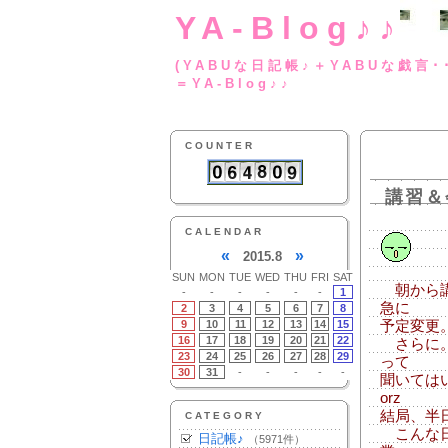
YA-Blog♪♪
(YABUな日記帳♪＋
＝YA-Blog♪♪
COUNTER
講習＆
CALENDAR
«
»
2015.8
SUN
MON
TUE
WED
THU
FRI
SAT
朝から講
-
-
-
-
-
-
1
急に
2
3
4
5
6
7
8
9
10
11
12
13
14
15
予定変更
16
17
18
19
20
21
22
さらに。
23
24
25
26
27
28
29
って
30
31
-
-
-
-
-
聞いては
orz
結局、半
CATEGORY
こんな日
日記帳♪
（5971件）