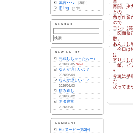
業
戯言･･･♪
（28件）
再開。夕
旧Log
（27件）
との
急ぎ作業
ので
SEARCH
ヨシ♪（
図面修正
散。
あんまし
今日は特
NEW ENTRY
は
完成しちゃったねー♪
寄りまし
2026/08/05
New!
飯。ビデオ
なんか涼しいよ？
ｯ
2026/08/04
今週は早
なんか涼しい！？
だ
2026/08/03
戻ってま
積み直し
2026/08/02
ネタ豊富
2026/08/01
COMMENT
Re:ヌーピー第3回