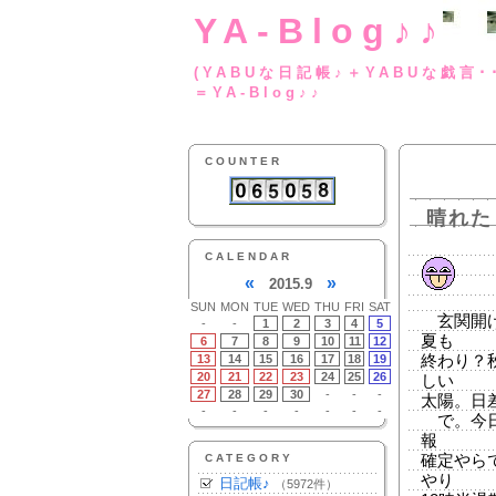
YA-Blog♪♪
(YABUな日記帳♪＋
＝YA-Blog♪♪
COUNTER
晴れた
CALENDAR
«
»
2015.9
SUN
MON
TUE
WED
THU
FRI
SAT
玄関開け
-
-
1
2
3
4
5
夏も
6
7
8
9
10
11
12
13
14
15
16
17
18
19
終わり？
20
21
22
23
24
25
26
しい
27
28
29
30
-
-
-
太陽。日
-
-
-
-
-
-
-
で。今日
報
CATEGORY
確定やら
やり
日記帳♪
（5972件）