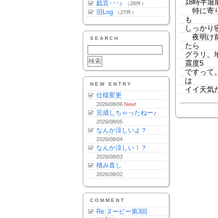
18時半
戯言･･･♪
（28件）
特に寄り
旧Log
（27件）
も
しっかり寝落
夜明け前
SEARCH
たら
グラリ。
震度5
ですって
は
NEW ENTRY
イイ天気
仕様変更
2026/08/06
New!
完成しちゃったねー♪
2026/08/05
なんか涼しいよ？
2026/08/04
なんか涼しい！？
2026/08/03
積み直し
2026/08/02
COMMENT
Re:ヌーピー第3回