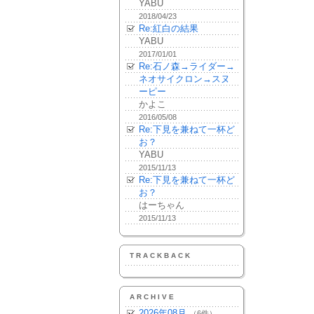
YABU
2018/04/23
Re:紅白の結果
YABU
2017/01/01
Re:石ノ森→ライダー→
ネオサイクロン→スヌ
ーピー
かよこ
2016/05/08
Re:下見を兼ねて一杯ど
お？
YABU
2015/11/13
Re:下見を兼ねて一杯ど
お？
はーちゃん
2015/11/13
TRACKBACK
ARCHIVE
2026年08月
（6件）