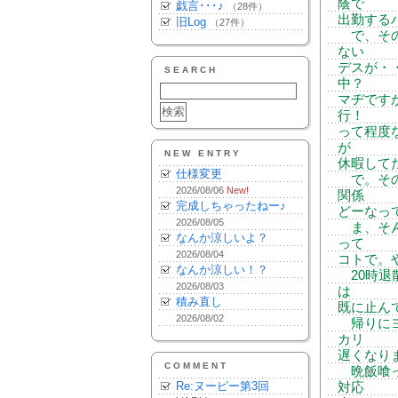
蔭で
戯言･･･♪
（28件）
出勤する
旧Log
（27件）
で、その
ない
デスが・
SEARCH
中？
マヂです
行！
って程度
が
NEW ENTRY
休暇して
仕様変更
で。その
2026/08/06
New!
関係
完成しちゃったねー♪
どーなっ
2026/08/05
ま、そん
なんか涼しいよ？
って
2026/08/04
コトで。
なんか涼しい！？
20時退
2026/08/03
は
積み直し
既に止ん
2026/08/02
帰りにヨ
カリ
遅くなり
COMMENT
晩飯喰って
Re:ヌーピー第3回
対応