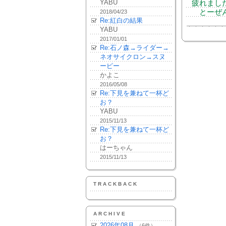
YABU
疲れまし
とーぜん
2018/04/23
Re:紅白の結果
YABU
2017/01/01
Re:石ノ森→ライダー→
ネオサイクロン→スヌ
ーピー
かよこ
2016/05/08
Re:下見を兼ねて一杯ど
お？
YABU
2015/11/13
Re:下見を兼ねて一杯ど
お？
はーちゃん
2015/11/13
TRACKBACK
ARCHIVE
2026年08月
（6件）