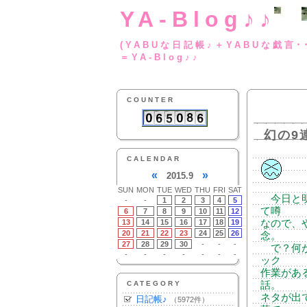
YA-Blog♪♪
(YABUな日記帳♪＋
＝YA-Blog♪♪
COUNTER
幻の9
CALENDAR
«
»
2015.9
SUN
MON
TUE
WED
THU
FRI
SAT
今日と明
-
-
1
2
3
4
5
て噂
6
7
8
9
10
11
12
13
14
15
16
17
18
19
なので、
20
21
22
23
24
25
26
念。
27
28
29
30
-
-
-
で？何が
-
-
-
-
-
-
-
ック
作業があ
CATEGORY
話。
ネタが出
日記帳♪
（5972件）