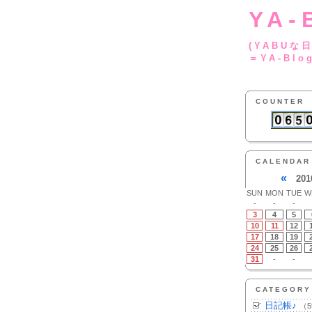
YA-
(YA
＝YA-Blo
COUNTER
CALENDAR
«
201
SUN
MON
TUE
W
-
-
-
3
4
5
10
11
12
17
18
19
24
25
26
31
-
-
CATEGORY
日記帳♪
（5