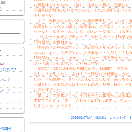
28件）
お得意様ですからね。（笑） 遠慮なく購入。定価だと
件）
今週号は270円になりますからね。それが100円♪ありが
ありがたや。
さて。今日はなんかバタバタ感が若干してましたが、
結果を出してるって感じ。結果優先。とは言え、チェッ
ちゃんとしなきゃ！みたいな、めんどーな感じ。（苦笑
いちおーの結果まで出たので、今日もガッツリ残業は
19時退散。お疲れさん。
携帯のメルを確認すると、遅延情報メルが次々と！（
Y
ぉぃぉぃぉぃ、マヂですか。人身事故・・・だと！？し
18時58分。ついさっきかよ。こりゃー、電車動かないん
ヤバイ感じがしますが、とりあえず駅へ。
ew!
案の定、20時10分運転再開見込み。1時間待ちデスか
ったねー♪
どしよ？と思ったら、あれ！？一路線だけ影響なしみた
じゃ、その路線へ。さすがに混んでましたが、乗っちゃえ
いよ？
問題ない。若干の遅れはあったものの、無事、帰宅。や
お疲れ様でした。
い！？
飯。ビデオ消化少々で、今日も早々に寝落ち。規則正
早寝で早起き？（違） これから2度寝しますよ。布団へ
しましょう。オヤスミ。
2016/01/07(木)
日記帳♪
コメント(0)
ト
ー第3回