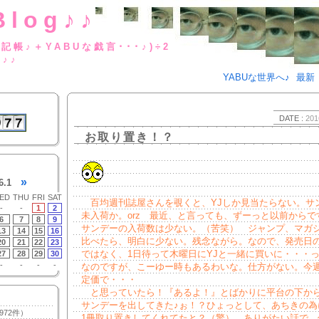
Blog♪♪
BUな日記帳♪＋YABUな戯言･･･
g♪♪
YABUな世界へ♪
最新
DATE :
201
お取り置き！？
»
6.1
ED
THU
FRI
SAT
百均週刊誌屋さんを覗くと、YJしか見当たらない。サ
-
-
1
2
未入荷か。orz 最近、と言っても、ずーっと以前からで
6
7
8
9
サンデーの入荷数は少ない。（苦笑） ジャンプ、マガ
13
14
15
16
比べたら、明白に少ない。残念ながら。なので、発売日
20
21
22
23
ではなく、1日待って木曜日にYJと一緒に買いに・・・
27
28
29
30
-
-
-
-
なのですが、こーゆー時もあるわいな。仕方がない。今
定価で・・・
と思っていたら！『あるよ！』とばかりに平台の下から
サンデーを出してきた♪ぉ！？ひょっとして、あちきの為
972件）
1冊取り置きしてくれてたと？（驚） ありがたい話で。