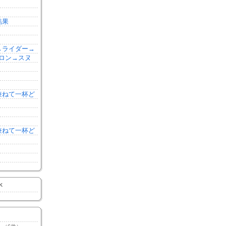
結果
森→ライダー→
ロン→スヌ
を兼ねて一杯ど
を兼ねて一杯ど
K