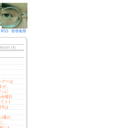
♪)÷2
RSS
管理者用
6/01/07 (木)
ンデーは
すが、
ジンに
の水曜日
ってコト
週号は
1冊の
に、
仮にも