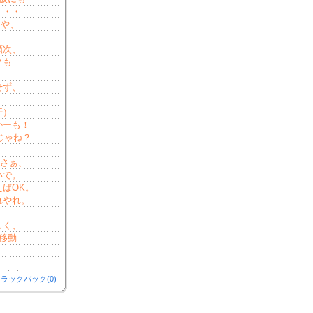
・・・
たや、
順次、
クも
）
せず、
汗）
かーも！
じゃね？
。さぁ、
いで。
ばOK。
れやれ。
しく、
移動
ラックバック(0)