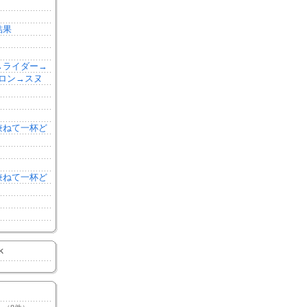
結果
森→ライダー→
ロン→スヌ
を兼ねて一杯ど
を兼ねて一杯ど
K