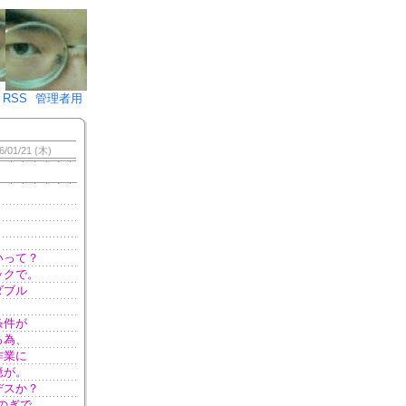
♪)÷2
RSS
管理者用
6/01/21 (木)
いって？
ックで。
ダブル
条件が
る為、
作業に
憶が。
デスか？
のぎで