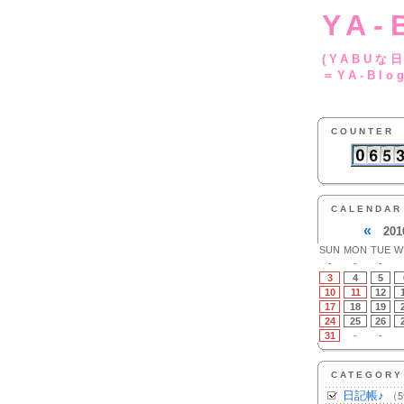
YA-
(YA
＝YA-Blo
COUNTER
CALENDAR
«
201
SUN
MON
TUE
W
-
-
-
3
4
5
10
11
12
17
18
19
24
25
26
31
-
-
CATEGORY
日記帳♪
（5