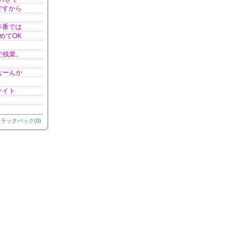
ですから
本番では
めてOK
で残業。
なーんか
サイト
ラックバック(0)