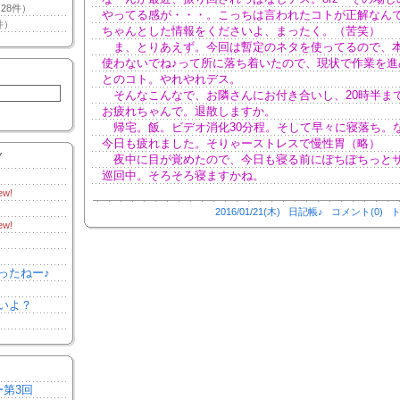
28件）
やってる感が・・・。こっちは言われたコトが正解なん
件）
ちゃんとした情報をくださいよ、まったく。（苦笑）
ま、とりあえず。今回は暫定のネタを使ってるので、
使わないでね♪って所に落ち着いたので、現状で作業を進
とのコト。やれやれデス。
そんなこんなで、お隣さんにお付き合いし、20時半ま
お疲れちゃんで。退散しますか。
帰宅。飯。ビデオ消化30分程。そして早々に寝落ち。
今日も疲れました。そりゃーストレスで慢性胃（略）
Y
夜中に目が覚めたので、今日も寝る前にぽちぽちっと
巡回中。そろそろ寝ますかね。
ew!
2016/01/21(木)
日記帳♪
コメント(0)
ト
ew!
ったねー♪
いよ？
ー第3回