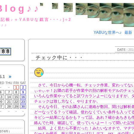
Blog♪♪
BUな日記帳♪＋YABUな戯言･･･
g♪♪
YABUな世界へ♪
最新
DATE :
201
チェック中に・・・
»
6.1
ED
THU
FRI
SAT
さて。今日から心機一転。チェック作業。変わってな
-
-
1
2
ぃゃぃゃ！お隣の若手が作業中の別の解析モデルのチェ
6
7
8
9
いろんな作業やってると訳ワカランよーになりますが、
13
14
15
16
チェックは致し方なく。やりますか。
20
21
22
23
そんな今日、そのお隣さんに連絡が数回。聞けば解析
27
28
29
30
-
-
-
-
どーなってる？って確認。使わなくていい条件も入って
キビシー結果になるかも？って話。あれ？確かあちきも
絡んでた時、確認して、使っていいよー！って聞いた記
結局、よく見たら不要だった！みたいなオチで。マヂ
974件）
なーんか最近、振り回されっぱなしデス。orz その場し