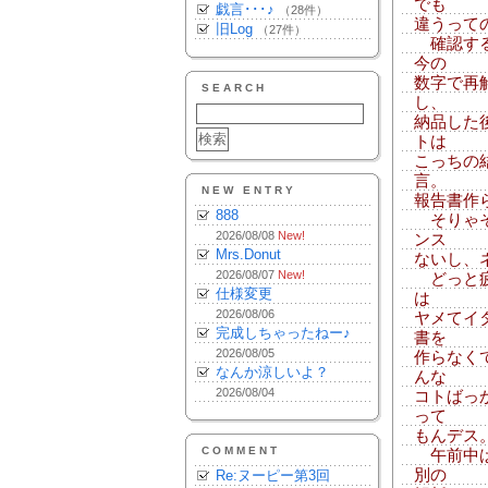
でも
戯言･･･♪
（28件）
違うって
旧Log
（27件）
確認する
今の
数字で再
SEARCH
し、
納品した
トは
こっちの
言。
NEW ENTRY
報告書作らな
888
そりゃそ
2026/08/08
New!
ンス
Mrs.Donut
ないし、
2026/08/07
New!
どっと疲れ
仕様変更
は
2026/08/06
ヤメてイ
完成しちゃったねー♪
書を
2026/08/05
作らなく
なんか涼しいよ？
んな
2026/08/04
コトばっ
って
もんデス
COMMENT
午前中は
別の
Re:ヌーピー第3回