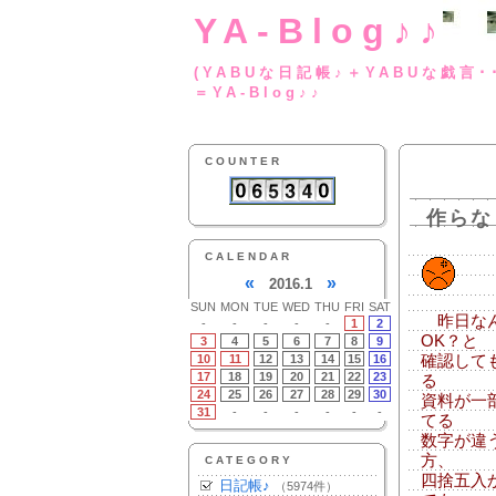
YA-Blog♪♪
(YABUな日記帳♪＋
＝YA-Blog♪♪
COUNTER
作らな
CALENDAR
«
»
2016.1
SUN
MON
TUE
WED
THU
FRI
SAT
昨日なん
-
-
-
-
-
1
2
OK？と
3
4
5
6
7
8
9
10
11
12
13
14
15
16
確認して
17
18
19
20
21
22
23
る
24
25
26
27
28
29
30
資料が一
31
-
-
-
-
-
-
てる
数字が違
方、
CATEGORY
四捨五入
日記帳♪
（5974件）