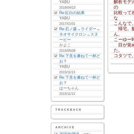
解析モデ
YABU
の
2018/04/23
比較って
Re:紅白の結果
な
YABU
こんなで
2017/01/01
帰宅。飯
Re:石ノ森→ライダー→
ん、
ネオサイクロン→スヌ
こーゆー
ーピー
目が覚め
かよこ
た。
2016/05/08
コタツで
Re:下見を兼ねて一杯ど
お？
YABU
2015/11/13
Re:下見を兼ねて一杯ど
お？
はーちゃん
2015/11/13
TRACKBACK
ARCHIVE