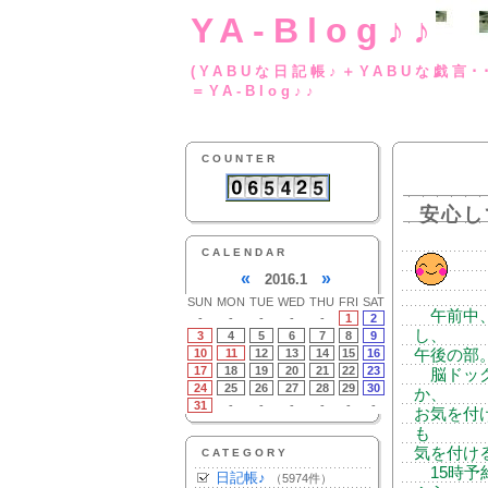
YA-Blog♪♪
(YABUな日記帳♪＋
＝YA-Blog♪♪
COUNTER
安心し
CALENDAR
«
»
2016.1
SUN
MON
TUE
WED
THU
FRI
SAT
午前中、
-
-
-
-
-
1
2
し、
3
4
5
6
7
8
9
10
11
12
13
14
15
16
午後の部
17
18
19
20
21
22
23
脳ドック
24
25
26
27
28
29
30
か、
31
-
-
-
-
-
-
お気を付
も
気を付け
CATEGORY
15時予
日記帳♪
（5974件）