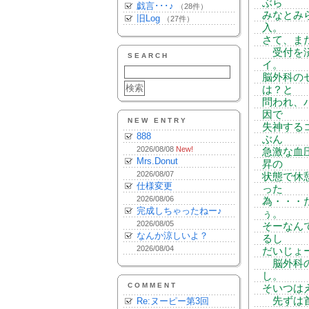
ぶら
戯言･･･♪
（28件）
みなとみ
旧Log
（27件）
入。
さて、ま
受付を済
SEARCH
イ。
脳外科の
は？と
問われ、
因で
NEW ENTRY
失神する
888
ぶん
2026/08/08
New!
急激な血
Mrs.Donut
昇の
2026/08/07
状態で休
仕様変更
った
2026/08/06
為・・・
完成しちゃったねー♪
ぅ。
2026/08/05
そーなん
なんか涼しいよ？
るし
2026/08/04
だいじょ
脳外科の
し。
COMMENT
そいつは
先ずは首
Re:ヌーピー第3回