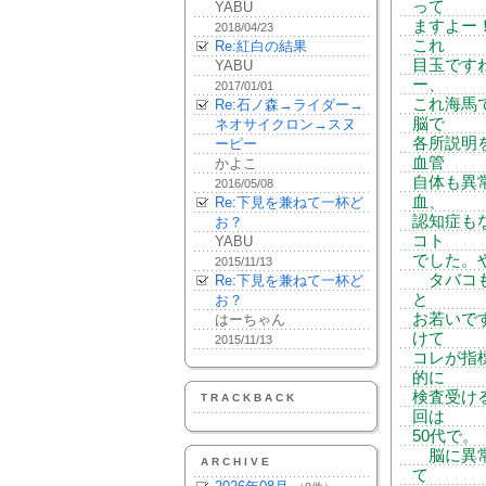
って
YABU
ますよー
2018/04/23
これ
Re:紅白の結果
目玉です
YABU
ー、
2017/01/01
これ海馬
Re:石ノ森→ライダー→
脳で
ネオサイクロン→スヌ
各所説明
ーピー
血管
かよこ
自体も異
2016/05/08
血、
Re:下見を兼ねて一杯ど
認知症も
お？
コト
YABU
でした。
2015/11/13
タバコも
Re:下見を兼ねて一杯ど
と
お？
お若いで
はーちゃん
けて
2015/11/13
コレが指
的に
検査受け
TRACKBACK
回は
50代で。
脳に異常
ARCHIVE
て