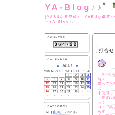
YA-Blog♪♪
(YABUな日記帳♪＋
＝YA-Blog♪♪
COUNTER
打合せ
CALENDAR
«
»
2016.6
SUN
MON
TUE
WED
THU
FRI
SAT
そーいや
-
-
-
1
2
3
4
時々
5
6
7
8
9
10
11
12
13
14
15
16
17
18
降ってた
19
20
21
22
23
24
25
は
26
27
28
29
30
-
-
未使用で
-
-
-
-
-
-
-
先ずは朝
って
CATEGORY
コトで集
らず
日記帳♪
（5971件）