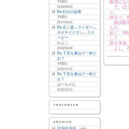
YABU
勉強にな
で。ほど
2018/04/23
Re:紅白の結果
ゃ、
YABU
帰るべ。
横浜駅周
2017/01/01
Re:石ノ森→ライダー→
もの
ネオサイクロン→スヌ
如く。0
ーピー
して
かよこ
寝る準備
よし。布
2016/05/08
Re:下見を兼ねて一杯ど
お？
YABU
2015/11/13
Re:下見を兼ねて一杯ど
お？
はーちゃん
2015/11/13
TRACKBACK
ARCHIVE
2026年08月
（5件）