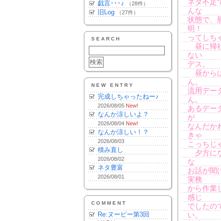
ネタ不足
戯言･･･♪
（28件）
んな
旧Log
（27件）
状態で、
明！
ってしち
SEARCH
昼に帰社
ない
デス。
昼からは
ん。
NEW ENTRY
流用デー
完成しちゃったねー♪
ん。
2026/08/05
New!
あるデー
なんか涼しいよ？
が
2026/08/04
New!
なんだか
なんか涼しい！？
きゃ
2026/08/03
こっちじ
積み直し
夕方にな
2026/08/02
な
ネタ豊富
お話が聞
2026/08/01
実務
から作業
感じ
COMMENT
でしたの
Re:ヌーピー第3回
い。