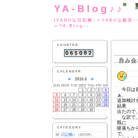
YA-Blog♪♪
(YABUな日記帳♪＋
＝YA-Blog♪♪
COUNTER
呑み会
CALENDAR
«
»
2016.6
SUN
MON
TUE
WED
THU
FRI
SAT
今日は呑
-
-
-
1
2
3
4
ぁ、
5
6
7
8
9
10
11
12
13
14
15
16
17
18
追加検討
19
20
21
22
23
24
25
結果
26
27
28
29
30
-
-
出たので
-
-
-
-
-
-
-
な訳で。
既に
CATEGORY
寝落ちか
で。
日記帳♪
（5972件）