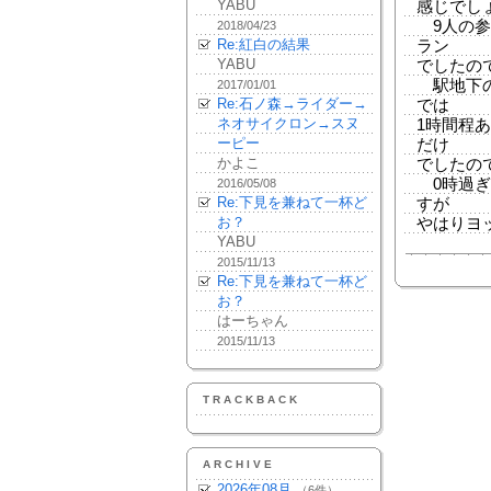
YABU
感じでし
9人の参
2018/04/23
Re:紅白の結果
ラン
YABU
でしたの
駅地下の
2017/01/01
Re:石ノ森→ライダー→
では
ネオサイクロン→スヌ
1時間程
ーピー
だけ
かよこ
でしたの
0時過ぎ
2016/05/08
Re:下見を兼ねて一杯ど
すが
お？
やはりヨ
YABU
2015/11/13
Re:下見を兼ねて一杯ど
お？
はーちゃん
2015/11/13
TRACKBACK
ARCHIVE
2026年08月
（6件）