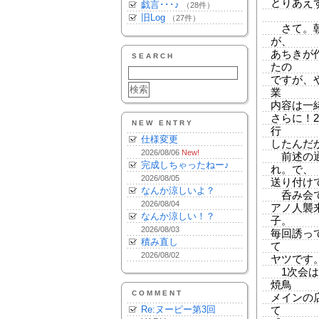
とりあえず
戯言･･･♪
（28件）
旧Log
（27件）
さて。朝
が、
あちきが
SEARCH
たの
ですが、
業
内容は一
さらに！
NEW ENTRY
行
仕様変更
したんだ
2026/08/06
New!
前述の通
完成しちゃったねー♪
れ。で、
2026/08/05
送り付け
なんか涼しいよ？
呑み会です。
2026/08/04
アノ人襲
なんか涼しい！？
子。
2026/08/03
毎回誘っ
積み直し
て
2026/08/02
ヤツです
1次会は
焼鳥
COMMENT
メインの
Re:ヌーピー第3回
て