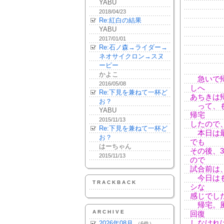
YABU
2018/04/23
Re:紅白の結果
YABU
2017/01/01
Re:石ノ森→ライダー→
ネオサイクロン→スヌ
ーピー
かよこ
急いで帰
2016/05/08
しへ
Re:下見を兼ねて一杯ど
あちきは
お？
って、も
YABU
帰宅
2015/11/13
したので
Re:下見を兼ねて一杯ど
本日は最
お？
でも
はーちゃん
その後、
2015/11/13
ので
試合前は
今日はも
TRACKBACK
シな
感じでし
帰宅。風
ARCHIVE
回復
しなけれ
2026年08月
（6件）