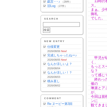
11時の初
戯言･･･♪
（28件）
ス。
旧Log
（27件）
まぁ、少
御礼
でした。
SEARCH
NEW ENTRY
仕様変更
2026/08/06
New!
完成しちゃったねー♪
甲児が研
2026/08/05
New!
く、
なんか涼しいよ？
もっとス
2026/08/04
な？
なんか涼しい！？
って感じ
2026/08/03
終わった
積み直し
催の
2026/08/02
琳派とア
が、
今回は規
COMMENT
ンに
Re:ヌーピー第3回
観てきま