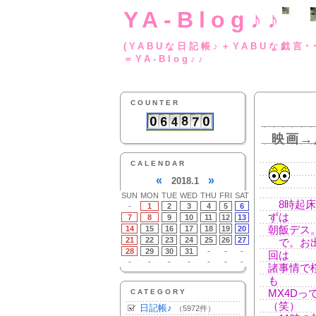
YA-Blog♪♪
(YABUな日記帳♪＋
＝YA-Blog♪♪
COUNTER
映画→
CALENDAR
«
»
2018.1
SUN
MON
TUE
WED
THU
FRI
SAT
8時起床
-
1
2
3
4
5
6
ずは
7
8
9
10
11
12
13
14
15
16
17
18
19
20
朝飯デス
21
22
23
24
25
26
27
で。お出
28
29
30
31
-
-
-
回は
-
-
-
-
-
-
-
諸事情で
も
CATEGORY
MX4D
（笑）
日記帳♪
（5972件）