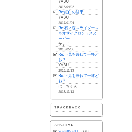
YABU
2018/04/23
Re:紅白の結果
YABU
2017/01/01
Re:石ノ森→ライダー→
ネオサイクロン→スヌ
ーピー
かよこ
2016/05/08
Re:下見を兼ねて一杯ど
お？
YABU
2015/11/13
Re:下見を兼ねて一杯ど
お？
はーちゃん
2015/11/13
TRACKBACK
ARCHIVE
2026年08月
（8件）