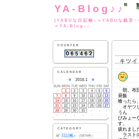
YA-Blog♪♪
(YABUな日記帳♪＋
＝YA-Blog♪♪
COUNTER
キツイ
CALENDAR
«
»
2018.1
SUN
MON
TUE
WED
THU
FRI
SAT
朝、布団
-
1
2
3
4
5
6
昼飯
7
8
9
10
11
12
13
14
15
16
17
18
19
20
喰ったら
21
22
23
24
25
26
27
オヤツし
28
29
30
31
-
-
-
うん
-
-
-
-
-
-
-
びみょー
す。
CATEGORY
疲れまし
ラストの
日記帳♪
（5974件）