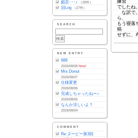
練習
戯言･･･♪
（28件）
でしたね
旧Log
（27件）
な訳で。
ら、
もう寝落
SEARCH
稿
せずに、
NEW ENTRY
888
2026/08/08
New!
Mrs.Donut
2026/08/07
仕様変更
2026/08/06
完成しちゃったねー♪
2026/08/05
なんか涼しいよ？
2026/08/04
COMMENT
Re:ヌーピー第3回