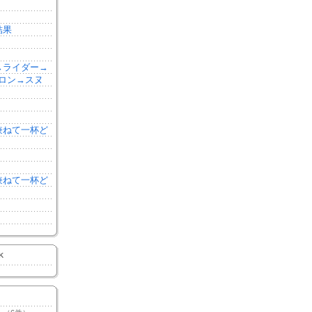
結果
森→ライダー→
ロン→スヌ
を兼ねて一杯ど
を兼ねて一杯ど
K