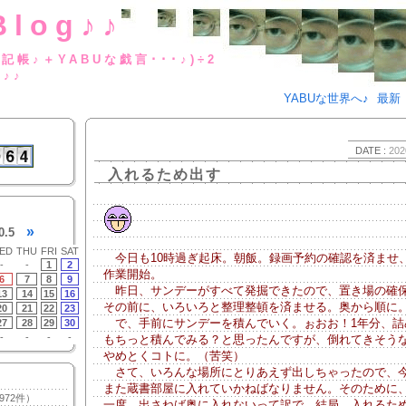
Blog♪♪
BUな日記帳♪＋YABUな戯言･･･
g♪♪
YABUな世界へ♪
最新
DATE :
202
入れるため出す
»
0.5
ED
THU
FRI
SAT
今日も10時過ぎ起床。朝飯。録画予約の確認を済ませ
-
-
1
2
作業開始。
6
7
8
9
昨日、サンデーがすべて発掘できたので、置き場の確
13
14
15
16
その前に、いろいろと整理整頓を済ませる。奥から順に
20
21
22
23
で、手前にサンデーを積んでいく。ぉおお！1年分、詰
27
28
29
30
-
-
-
-
もちっと積んでみる？と思ったんですが、倒れてきそう
やめとくコトに。（苦笑）
さて、いろんな場所にとりあえず出しちゃったので、
また蔵書部屋に入れていかねばなりません。そのために
972件）
一度、出さねば奥に入れないって訳で。結局、入れるた