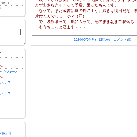
28件）
まず出さなきゃ！って矛盾。困ったもんです。
件）
な訳で。また蔵書部屋の外に山が。続きは明日だな。
片付くんでしょーか？（汗）
で、晩飯喰って、風呂入って、そのまま朝まで寝落ち。o
もうちょっと寝ます・・・
2020/05/04(月)
日記帳♪
コメント(0)
ト
Y
ew!
ったねー♪
ew!
いよ？
い！？
ー第3回