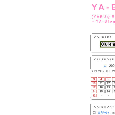
YA-
(YA
＝YA-Blo
COUNTER
CALENDAR
«
202
SUN
MON
TUE
W
-
-
-
3
4
5
10
11
12
17
18
19
24
25
26
31
-
-
CATEGORY
日記帳♪
（5