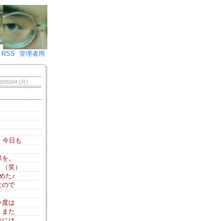
♪)÷2
RSS
管理者用
0/05/04 (月)
、今日も
保を。
。（笑）
めた♪
なので
今度は
、また
めには