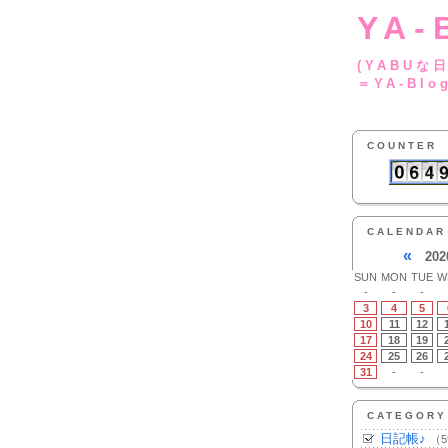
YA-
(YA
＝YA-Blo
COUNTER
CALENDAR
«
202
SUN
MON
TUE
W
-
-
-
3
4
5
10
11
12
17
18
19
24
25
26
31
-
-
CATEGORY
日記帳♪
（5