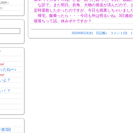
28件）
な訳で。また明日。折角、大物の発送が済んだので、
件）
定時退散したかったのですが、今日も残業しちゃいまし
帰宅。飯喰ったら・・・今日も外は明るいね。3日連続
寝落ちって話。休みボケですか？
2020/05/13(水)
日記帳♪
コメント(0)
ト
Y
ew!
ったねー♪
ew!
いよ？
い！？
ー第3回