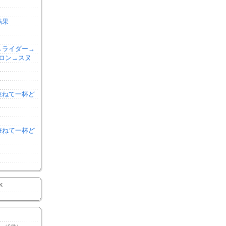
結果
森→ライダー→
ロン→スヌ
を兼ねて一杯ど
を兼ねて一杯ど
K