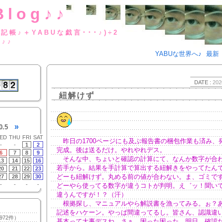
Blog♪♪
BUな日記帳♪＋YABUな戯言･･･
g♪♪
YABUな世界へ♪
最新
DATE :
202
紐解けず
»
0.5
ED
THU
FRI
SAT
昨日の1700ページにも及ぶ報告書の梱包作業も済み、
-
-
1
2
完成。後は送るだけ。やれやれデス。
6
7
8
9
そんな中、ちょいと確認の計算にて、なんか数字が合
13
14
15
16
若手から。結果を手計算で算出する紐解きをやってたん
20
21
22
23
どーも紐解けず。丸める前の値が合わない。ま、ゴミで
27
28
29
30
-
-
-
-
どーやら使ってる数字が違うコトが判明。え゛ッ！聞い
違うんですが！？（汗）
根拠探し、マニュアルやら解説書を漁ってみる。ぉ？
記述をハケーン。やっぱ間違ってるし。皆さん、認識違
972件）
基本って大事デスね。さぁ、困った困った。明日、確認