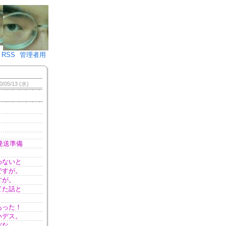
♪)÷2
RSS
管理者用
0/05/13 (水)
発送準備
わないと
ですが。
すが。
てた話と
あった！
いデス。
だな。