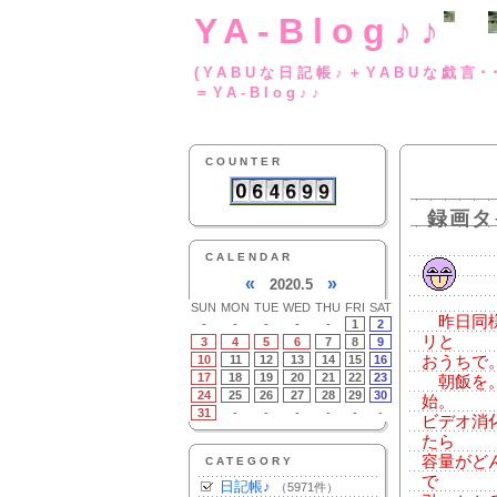
YA-Blog♪♪
(YABUな日記帳♪＋
＝YA-Blog♪♪
COUNTER
録画タ
CALENDAR
«
»
2020.5
SUN
MON
TUE
WED
THU
FRI
SAT
昨日同様
-
-
-
-
-
1
2
リと
3
4
5
6
7
8
9
10
11
12
13
14
15
16
おうちで
17
18
19
20
21
22
23
朝飯を。
24
25
26
27
28
29
30
始。
31
-
-
-
-
-
-
ビデオ消
たら
容量がど
CATEGORY
で
日記帳♪
（5971件）