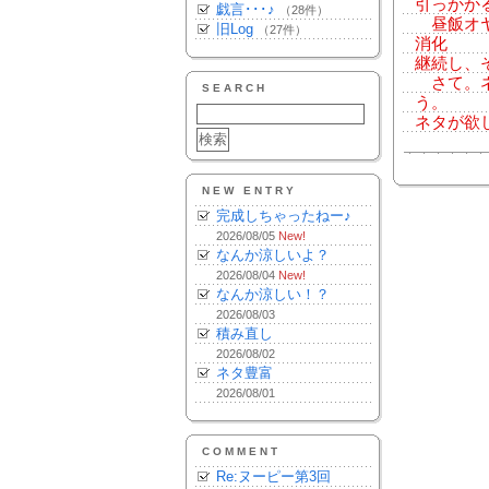
引っかか
戯言･･･♪
（28件）
昼飯オヤ
旧Log
（27件）
消化
継続し、
さて。ネ
SEARCH
う。
ネタが欲
NEW ENTRY
完成しちゃったねー♪
2026/08/05
New!
なんか涼しいよ？
2026/08/04
New!
なんか涼しい！？
2026/08/03
積み直し
2026/08/02
ネタ豊富
2026/08/01
COMMENT
Re:ヌーピー第3回