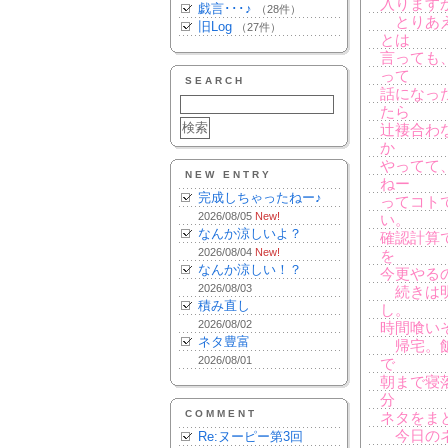
入ります
戯言･･･♪
（28件）
とりあえ
旧Log
（27件）
とは
言っても
って
SEARCH
話になっ
たら
辻褄合わ
か
やってて
NEW ENTRY
ねー
完成しちゃったねー♪
ってコト
2026/08/05
New!
い。
なんか涼しいよ？
確認計算
2026/08/04
New!
を
なんか涼しい！？
今更やる
2026/08/03
続きは明
積み直し
し。
2026/08/02
時間喰い
ネタ豊富
帰宅。飯喰
2026/08/01
で
朝まで寝
分
COMMENT
ネタをまと
今日のネ
Re:ヌーピー第3回