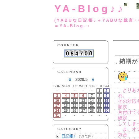
YA-Blog♪♪
(YABUな日記帳♪＋
＝YA-Blog♪♪
COUNTER
納期が
CALENDAR
«
»
2020.5
SUN
MON
TUE
WED
THU
FRI
SAT
とりあえ
-
-
-
-
-
1
2
れ。
3
4
5
6
7
8
9
10
11
12
13
14
15
16
その対応
17
18
19
20
21
22
23
順次
24
25
26
27
28
29
30
片付けて
31
-
-
-
-
-
-
確定
してしま
ま、オシ
CATEGORY
気合
日記帳♪
（5971件）