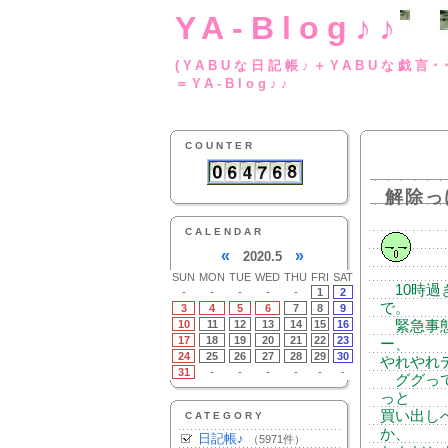
YA-Blog♪♪
(YABUな日記帳♪＋
＝YA-Blog♪♪
COUNTER
解除っ
CALENDAR
«
»
2020.5
SUN
MON
TUE
WED
THU
FRI
SAT
10時過
-
-
-
-
-
1
2
で。
3
4
5
6
7
8
9
10
11
12
13
14
15
16
緊急事態
17
18
19
20
21
22
23
ー、
24
25
26
27
28
29
30
やれやれ
31
-
-
-
-
-
-
ググって
っと
買い出し
CATEGORY
か、
日記帳♪
（5971件）