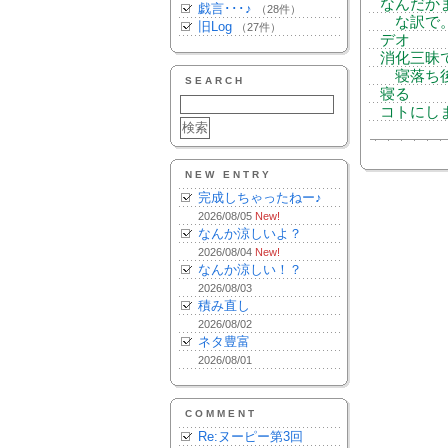
なんだか
戯言･･･♪
（28件）
な訳で。
旧Log
（27件）
デオ
消化三昧
寝落ち後
SEARCH
寝る
コトにします
NEW ENTRY
完成しちゃったねー♪
2026/08/05
New!
なんか涼しいよ？
2026/08/04
New!
なんか涼しい！？
2026/08/03
積み直し
2026/08/02
ネタ豊富
2026/08/01
COMMENT
Re:ヌーピー第3回