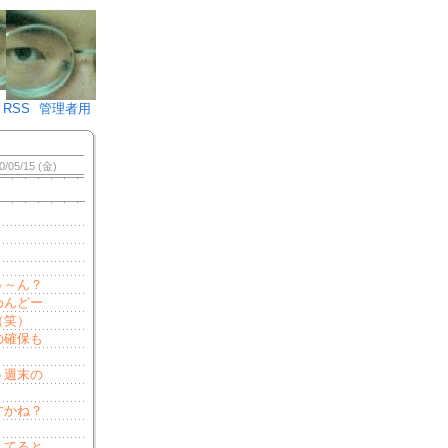
♪)÷2
RSS
管理者用
0/05/15 (金)
う～ん？
めんどー
（笑）
の確保も
う週末の
。
すかね？
してると