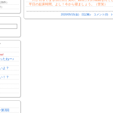
28件）
平日の起床時間。よし！今から寝ましょう。（苦笑）
件）
2020/05/15(金)
日記帳♪
コメント(0)
ト
Y
ew!
ったねー♪
いよ？
い！？
ー第3回