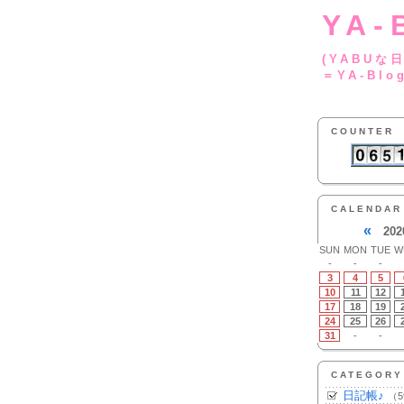
YA-
(YA
＝YA-Blo
COUNTER
CALENDAR
«
202
SUN
MON
TUE
W
-
-
-
3
4
5
10
11
12
17
18
19
24
25
26
31
-
-
CATEGORY
日記帳♪
（5