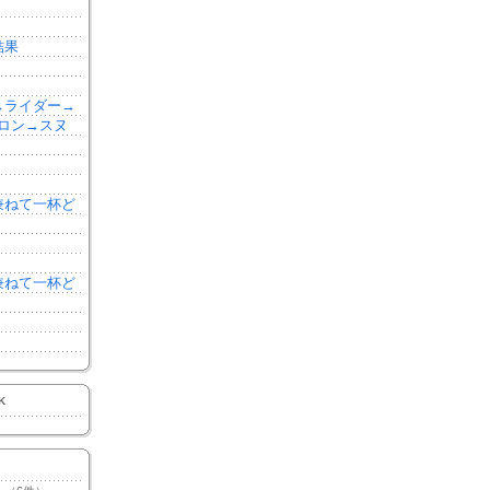
結果
森→ライダー→
ロン→スヌ
を兼ねて一杯ど
を兼ねて一杯ど
K