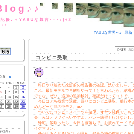
Blog♪♪
BUな日記帳♪＋YABUな戯言･･･
g♪♪
YABUな世界へ♪
最新
DATE :
202
コンビニ受取
»
0.5
ED
THU
FRI
SAT
昨日やり始めた改訂前の報告書の確認。洗い出しを。
-
-
1
2
これ、最新モデルで再解析やって！と言われたら、結構
6
7
8
9
ですな。ぜひ、追加の追加検討、確認だけってコトで。
13
14
15
16
今日はぷち残業で退散。帰りにコンビニ受取。単行本
20
21
22
23
めんどーな世の中デス。orz
27
28
29
30
-
-
-
-
ついでにコンビニスイーツを確保。オヤツ確保で。も
楽しみはオヤツぐらいですよ。バレー練習も行けないし
帰宅。飯喰ったら、今日も寝落ちで。お疲れモードで
イケマセン。
972件）
外が明るくなる頃に目が覚め、録画予約の確認なんぞ