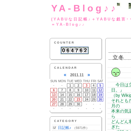
YA-Blog♪♪
(YABUな日記帳♪＋
＝YA-Blog♪♪
COUNTER
立冬
CALENDAR
«
»
2011.11
SUN
MON
TUE
WED
THU
FRI
SAT
今日は立
-
-
1
2
3
4
5
日。』
6
7
8
9
10
11
12
13
14
15
16
17
18
19
（by W
20
21
22
23
24
25
26
それとも
27
28
29
30
-
-
-
月の
-
-
-
-
-
-
-
本来の気
ら
CATEGORY
どんどん
ぎた
日記帳♪
（5971件）