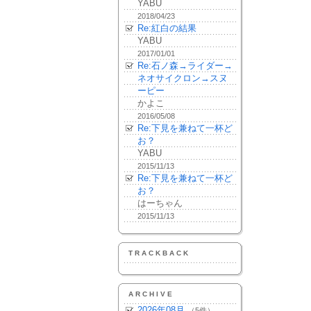
YABU
2018/04/23
Re:紅白の結果
YABU
2017/01/01
Re:石ノ森→ライダー→
ネオサイクロン→スヌ
ーピー
かよこ
2016/05/08
Re:下見を兼ねて一杯ど
お？
YABU
2015/11/13
Re:下見を兼ねて一杯ど
お？
はーちゃん
2015/11/13
TRACKBACK
ARCHIVE
2026年08月
（5件）