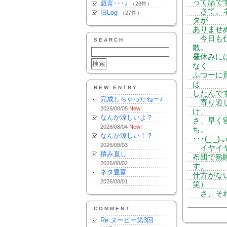
って話で
戯言･･･♪
（28件）
さて。ネ
旧Log
（27件）
タが
ありませぬ
今日も仕
SEARCH
散。
昼休みに
なく
ふつーに
は
NEW ENTRY
したんで
完成しちゃったねー♪
寄り道し
2026/08/05
New!
け、
なんか涼しいよ？
さ、早く
2026/08/04
New!
ち。
なんか涼しい！？
･･･(_ _).
2026/08/03
イヤイヤ
積み直し
布団で熟
2026/08/02
す。
ネタ豊富
仕方がな
2026/08/01
笑）
さ、それ
COMMENT
Re:ヌーピー第3回