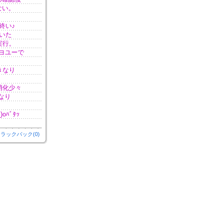
ない。
終い♪
いた
実行。
ヨユーで
きなり
消化少々
なり
ﾊﾞﾀｯ
ラックバック(0)