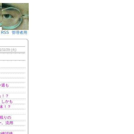
♪)÷2
RSS
管理者用
1/11/29 (火)
今週も
ぉ！？
。しかも
末！？
残りの
ー。流用
の確認後