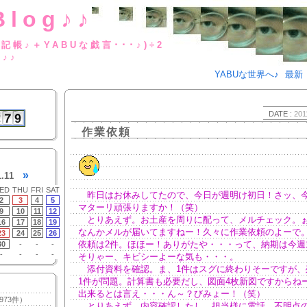
Blog♪♪
BUな日記帳♪＋YABUな戯言･･･
g♪♪
YABUな世界へ♪
最新
DATE :
201
作業依頼
»
1.11
ED
THU
FRI
SAT
昨日はお休みしてたので、今日が週明け初日！さッ、
2
3
4
5
マターリ頑張りますか！（笑）
9
10
11
12
とりあえず。お土産を周りに配って、メルチェック。
16
17
18
19
なんかメルが届いてますねー！久々に作業依頼のよーで
23
24
25
26
依頼は2件。ほほー！ありがたや・・・って、納期は今週
30
-
-
-
-
-
-
-
そりゃー、キビシーよーな気も・・・。
添付資料を確認。ま、1件はスグに終わりそーですが、
1件が問題。計算書も必要だし、図面4枚新図ですからね
出来るとは言え・・・ん～？びみょー！（笑）
973件）
とりあえず。内容確認したし、担当様に電話。不明点