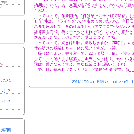
28件）
納期について。あ！来週でもOKですって♪それなら問題
件）
たぶん。
ってコトで。作業開始。1件は早々に仕上げて送信。お
もう1件は、フライングで少々進めておいたので、今日届
ネタを反映して、その計算をExcelのマクロでペペン♪と
計算書も完成。後はチェックすればOK。ハハハ、意外と
進みましたな。この分だと、明日には投了だな。
ってコトで。続きは明日。退散しますか。20時半。い
休み明けの残業しちゃ、体に悪いですが。（笑）
Y
帰りにちょいと寄り道して、22時頃帰宅。飯。ビデオ
して・・・そのまま寝落ち。ホラ、やっぱり。orz いき
飛ばし過ぎなんですよ。急な残業は体に悪い！（笑）
ew!
で。目が覚めればスッカリ朝。2度寝たいむデス。(o_ _)o
ったねー♪
2011/11/29(火)
日記帳♪
コメント(0)
ト
いよ？
い！？
ー第3回