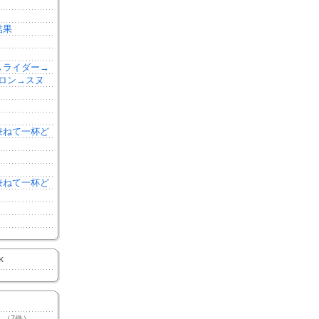
結果
森→ライダー→
ロン→スヌ
を兼ねて一杯ど
を兼ねて一杯ど
K
（7件）