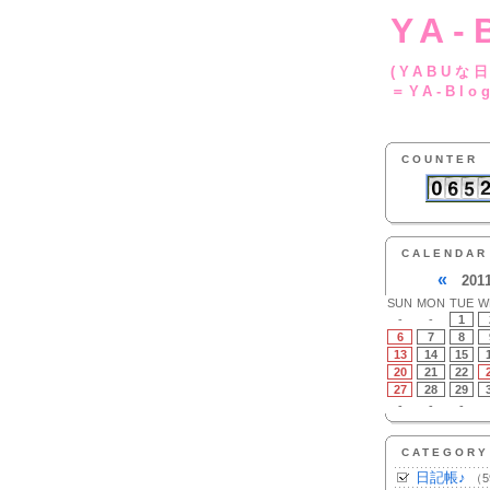
YA-
(YA
＝YA-Blo
COUNTER
CALENDAR
«
201
SUN
MON
TUE
W
-
-
1
6
7
8
13
14
15
20
21
22
27
28
29
-
-
-
CATEGORY
日記帳♪
（5