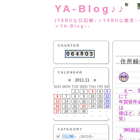
YA-Blog♪♪
(YABUな日記帳♪＋
＝YA-Blog♪♪
COUNTER
住所録
CALENDAR
«
»
2011.11
SUN
MON
TUE
WED
THU
FRI
SAT
えー、退
-
-
1
2
3
4
5
にて
6
7
8
9
10
11
12
13
14
15
16
17
18
19
年賀状作
20
21
22
23
24
25
26
は
27
28
29
30
-
-
-
後ほど。
-
-
-
-
-
-
-
笑）
CATEGORY
9時前起
も
日記帳♪
（5971件）