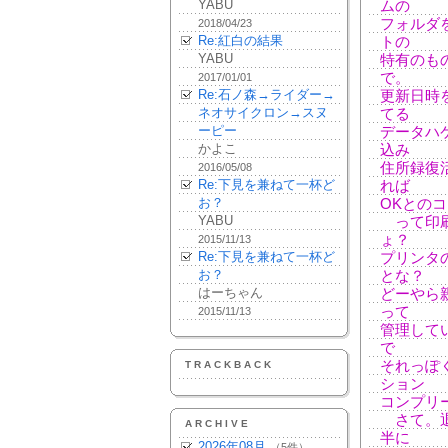
YABU
ムの
フォルダ
2018/04/23
Re:紅白の結果
トの
YABU
特有のも
で。
2017/01/01
Re:石ノ森→ライダー→
更新日時
ネオサイクロン→スヌ
てる
ーピー
データハケ
かよこ
込み
住所録復
2016/05/08
Re:下見を兼ねて一杯ど
れば
お？
OKとの
YABU
って印刷
ょ？
2015/11/13
Re:下見を兼ねて一杯ど
プリンタ
お？
とな？
はーちゃん
どーやら
って
2015/11/13
管理してい
で
それっぽ
TRACKBACK
ション
コンプリ
さて。退
ARCHIVE
半に
2026年08月
（5件）