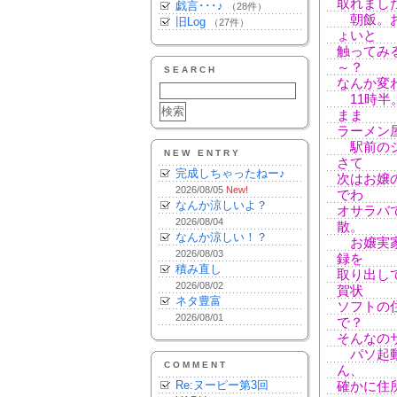
取れまし
戯言･･･♪
（28件）
朝飯。お
旧Log
（27件）
ょいと
触ってみ
～？
SEARCH
なんか変
11時半
まま
ラーメン
駅前のシ
NEW ENTRY
さて
完成しちゃったねー♪
次はお嬢
2026/08/05
New!
でわ
なんか涼しいよ？
オサラバ
2026/08/04
散。
なんか涼しい！？
お嬢実家
2026/08/03
録を
積み直し
取り出し
2026/08/02
賀状
ネタ豊富
ソフトの
2026/08/01
で？
そんなの
パソ起動。
COMMENT
ん、
Re:ヌーピー第3回
確かに住