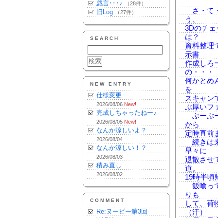
戯言･･･♪
（28件）
さ・て・
旧Log
（27件）
う、
3Dのチ
は？
SEARCH
資料整理
示書
作成しろ
の・・・
何かとめ
NEW ENTRY
を
仕様変更
スキャン
2026/08/06
New!
ぶ厚いフ
完成しちゃったねー♪
ぶーぶー
2026/08/05
New!
から
なんか涼しいよ？
定時直前
2026/08/04
続きは来
なんか涼しい！？
早々に
2026/08/03
退散させ
積み直し
道。
2026/08/02
19時半
飯喰って
りも
COMMENT
して、荷
Re:ヌーピー第3回
（汗）