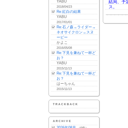
YABU
結局、予
ス。
2018/04/23
Re:紅白の結果
YABU
2017/01/01
Re:石ノ森→ライダー→
ネオサイクロン→スヌ
ーピー
かよこ
2016/05/08
Re:下見を兼ねて一杯ど
お？
YABU
2015/11/13
Re:下見を兼ねて一杯ど
お？
はーちゃん
2015/11/13
TRACKBACK
ARCHIVE
2026年08月
（6件）