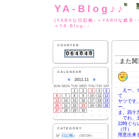
YA-Blog♪♪
(YABUな日記帳♪＋
＝YA-Blog♪♪
COUNTER
また関
CALENDAR
«
»
2011.11
SUN
MON
TUE
WED
THU
FRI
SAT
えー、そ
-
-
1
2
3
4
5
て
6
7
8
9
10
11
12
13
14
15
16
17
18
19
ヤツです
20
21
22
23
24
25
26
ー。
27
28
29
30
-
-
-
ま、四十
-
-
-
-
-
-
-
でわ、土
22時ぐら
CATEGORY
（汗）
用意出来
日記帳♪
（5972件）