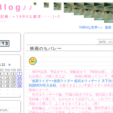
Blog♪♪
BUな日記帳♪＋YABUな戯言･･･
g♪♪
YABUな世界へ♪
最新
DATE :
201
映画のちバレー
»
3.12
ED
THU
FRI
SAT
6時半起床。早起きデス。朝飯抜きで、7時前出発し、
4
5
6
7
お出掛け。川崎と言えば・・・恒例の映画ってコトで。
11
12
13
14
『
仮面ライダー×仮面ライダー 鎧武＆ウィザード 天下分
18
19
20
21
戦国MOVIE大合戦
』を観てきました♪平成ライダー15作
25
26
27
28
映画だそーで。
-
-
-
-
-
-
-
-
先ずはウィザード編。TV版の続きですな。後日談と言
完結編って感じで。なかなかイイお話でした。これでウ
完結って感じで、よくまとまってました。（笑）
鎧武編は、いつものパラレルワールド編。歴代平成ラ
971件）
武神ライダーとして登場。まぁ、この辺もいつもの強引