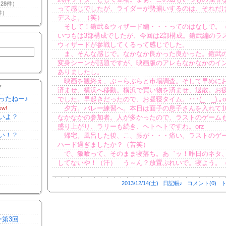
28件）
って感じでしたが、ライダーが勢揃いするのは、それだけ
件）
デスよ。（笑）
そして！鎧武＆ウィザード編・・・ってのはなしで。
いつもは3部構成でしたが、今回は2部構成。鎧武編のラ
ウィザードが参戦してくるって感じでした。
ま、そんな感じで。なかなか良かった良かった。鎧武
変身シーンが話題ですが、映画版のアレもなかなかのイ
ありましたし。
映画を観終え、ぶ～らぶらと市場調査。そして早めに
Y
済ませ、横浜へ移動。横浜で買い物を済ませ、退散。お
ったねー♪
でした。早起きだったので、お昼寝タイム。･･･(_ _).｡o
夕方。バレー練習へ。本日は面子の息子さんを入れて1
ew!
いよ？
なかなかの参加者。人が多かったので、ラストのゲーム
盛り上がり、ラリーも続き、ヘトヘトですわ。orz
い！？
帰宅。風呂した後、こ、腰が・・・痛い。ラストのゲ
ハード過ぎましたか？（苦笑）
で、飯喰って、そのまま寝落ち。あ゛ッ！昨日のネタ
してないや！（汗） う～ん？放置ぷれいで。寝よう。
2013/12/14(土)
日記帳♪
コメント(0)
ト
ー第3回