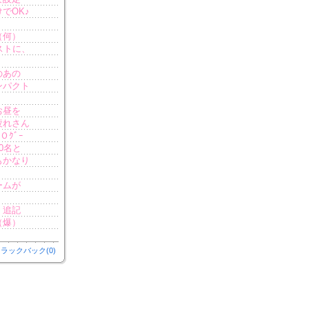
でOK♪
（何）
ストに、
のあの
ンパクト
お昼を
疲れさん
Ｏｸﾞｰ
0名と
もかなり
ームが
、追記
（爆）
ラックバック(0)