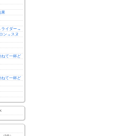
結果
森→ライダー→
ロン→スヌ
を兼ねて一杯ど
を兼ねて一杯ど
K
（5件）