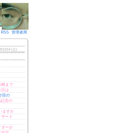
♪)÷2
RSS
管理者用
3/12/14 (土)
川崎まで
本日は
け目の
品記念の
いますか
ィザード
イダーが
な設定