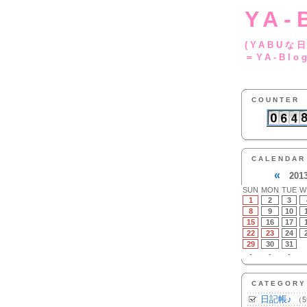
YA-
(YA
＝YA-Blo
COUNTER
CALENDAR
«
201
SUN
MON
TUE
W
1
2
3
8
9
10
15
16
17
22
23
24
29
30
31
-
-
-
CATEGORY
日記帳♪
（5