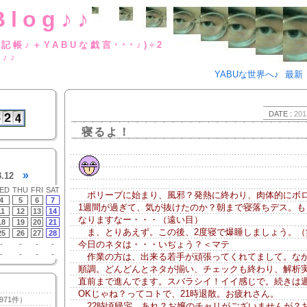
Blog♪♪
BUな日記帳♪＋YABUな戯言･･･
g♪♪
YABUな世界へ♪
最新
DATE :
201
寝るよ！
»
3.12
ED
THU
FRI
SAT
ポリープに始まり、風邪？発熱に終わり、肉体的にボ
4
5
6
7
1週間が過ぎて、気が抜けたのか？朝まで寝落ちデス。も
11
12
13
14
なりますなー・・・（遠い目）
18
19
20
21
ま、とりあえず。この後、2度寝で爆睡しましょう。
25
26
27
28
今日のネタは・・・いぢょう？＜マテ
-
-
-
-
-
-
-
-
作業の方は、出来る若手が頑張ってくれてまして。な
順調。どんどんとネタが揃い、チェックも終わり、解析実
直前まで進んでます。スバラシイ！イイ感じで。続きは
OKじゃね？ってコトで、21時退散。お疲れさん。
971件）
22時頃帰宅。あれ？お嬢のチャリがございませんが？