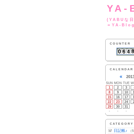
YA-
(YA
＝YA-Blo
COUNTER
CALENDAR
«
201
SUN
MON
TUE
W
1
2
3
8
9
10
15
16
17
22
23
24
29
30
31
-
-
-
CATEGORY
日記帳♪
（5