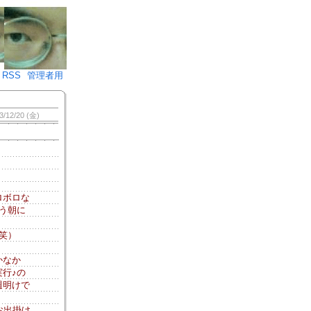
♪)÷2
RSS
管理者用
3/12/20 (金)
ロボロな
う朝に
（笑）
かなか
行♪の
週明けで
お出掛け