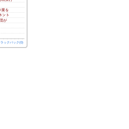
作業を
、ホント
団が
ラックバック(0)