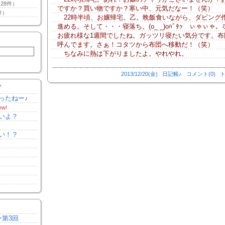
28件）
ですか？買い物ですか？寒い中、元気だなー！（笑）
件）
22時半頃、お嬢帰宅。乙。晩飯食いながら、ダビング
進める。そして・・・寝落ち。(o_ _)oﾊﾞﾀｯ ぃゃぃゃ
お疲れ様な1週間でしたね。ガッツリ寝たい気分です。布
呼んでます。さぁ！コタツから布団へ移動だ！（笑）
ちなみに熱は下がりましたよ。やれやれ。
2013/12/20(金)
日記帳♪
コメント(0)
ト
Y
ったねー♪
ew!
いよ？
い！？
ー第3回