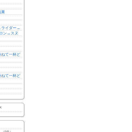
結果
森→ライダー→
ロン→スヌ
を兼ねて一杯ど
を兼ねて一杯ど
K
（5件）