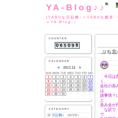
YA-Blog♪♪
(YABUな日記帳♪＋
＝YA-Blog♪♪
COUNTER
ぷち忘
CALENDAR
«
»
2013.12
SUN
MON
TUE
WED
THU
FRI
SAT
今日は呑
1
2
3
4
5
6
7
く、
8
9
10
11
12
13
14
15
16
17
18
19
20
21
会社の呑
22
23
24
25
26
27
28
は
29
30
31
-
-
-
-
諸事情？
-
-
-
-
-
-
-
と
呑み会が
CATEGORY
な訳で・
で
日記帳♪
（5972件）