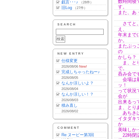
数時間寝
戯言･･･♪
（28件）
す。
旧Log
（27件）
また、あ
さてと。
SEARCH
え、
年末まで
か。
またぶっ
の
NEW ENTRY
かしら？
仕様変更
ま、とり
2026/08/06
New!
で。
完成しちゃったねー♪
呑み会で
2026/08/05
会場は最
なんか涼しいよ？
ッ！
2026/08/04
って状況
なんか涼しい！？
会が
2026/08/03
出来るっ
積み直し
ま、とりあえず
2026/08/02
あちきは
イタダキ
か
COMMENT
美味しか
Re:ヌーピー第3回
22時閉