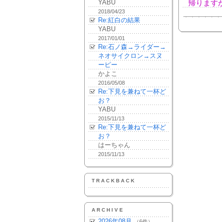
YABU
帰ります
2018/04/23
Re:紅白の結果
YABU
2017/01/01
Re:石ノ森→ライダー→
ネオサイクロン→スヌ
ーピー
かよこ
2016/05/08
Re:下見を兼ねて一杯ど
お？
YABU
2015/11/13
Re:下見を兼ねて一杯ど
お？
はーちゃん
2015/11/13
TRACKBACK
ARCHIVE
2026年08月
（6件）