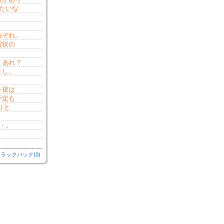
たいな
れぞれ。
賀状の
！あれ？
よし、
う後は
予定も
りと
・。
ラックバック(0)