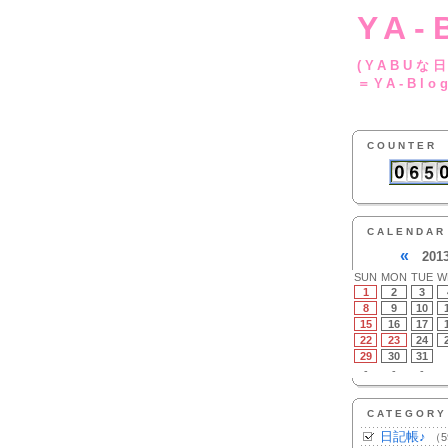
YA-
(YA
＝YA-Blo
COUNTER
CALENDAR
«
201
SUN
MON
TUE
W
1
2
3
8
9
10
15
16
17
22
23
24
29
30
31
-
-
-
CATEGORY
日記帳♪
（5