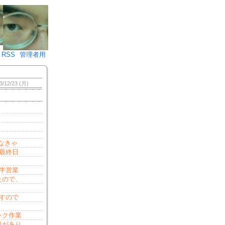
♪)÷2
RSS
管理者用
3/12/23 (月)
なきゃ
最終日
半営業
たので、
すので
ック作業
題があり