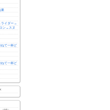
結果
森→ライダー→
ロン→スヌ
を兼ねて一杯ど
を兼ねて一杯ど
K
（6件）