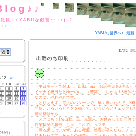
Blog♪♪
BUな日記帳♪＋YABUな戯言･･･
g♪♪
YABUな世界へ♪
最新
DATE :
201
出勤のち印刷
»
3.12
ED
THU
FRI
SAT
平日モードで起床し、出勤。orz お誕生日をお祝いし
4
5
6
7
イケナイ祝日だとゆーのに。（苦笑） しかも！3連休の
11
12
13
14
なのに。やれやれです。
18
19
20
21
とりあえず。毎度のパターンで、早く着いたので、8時
25
26
27
28
開始。いろいろとネタを揃えて、いろいろとチェックし
-
-
-
-
-
-
-
-
整理整頓から。
スグにもう1名出勤。乙。先週末、お休みしてた同僚で
作業状況の報告。じゃ、これで。＜マテ
帰る訳にはいかず。ある程度、整理が済んだら、チェ
972件）
頼まれたので、そっちの作業へ。これまたいろいろと問