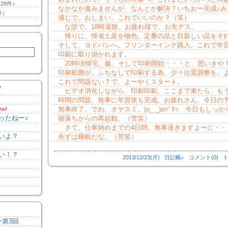
28件）
なかなか進みませんが、なんとか解決？いちおー完成♪み
件）
感じで、おしまい。これでいいのか？（笑）
な訳で。18時退散。お疲れ様で。お先デス。
帰りに、帰省土産を物色。定番の品と目新しい品をそ
そして、ヨドバシへ。プリンターインク購入。これで年
印刷に取り掛かれます。
20時頃帰宅。飯。そして印刷開始・・・と、思いきや
印刷範囲が。ふちなしで印刷する為、少々位置調整を。
これで問題ない？で、よーやくスタート。
Y
ビデオ消化しながら、印刷印刷。ここまで来たら、も
時間の問題。無事に年賀状も完成。お疲れさん。今日の
無事終了。でわ、オヤスミ。(o_ _)oﾊﾞﾀｯ 今日もしっか
ew!
ったねー♪
寝落ちからの再起動。（苦笑）
さて。仕事納めまでの4日間。無事過ぎますよーに・・
いよ？
先ずは睡眠だな。（苦笑）
い！？
2013/12/23(月)
日記帳♪
コメント(0)
ト
ー第3回