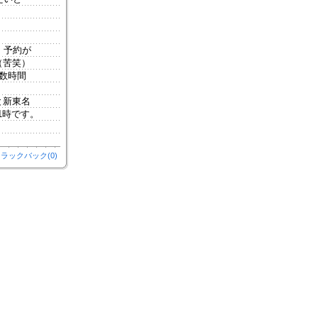
、予約が
（苦笑）
数時間
と新東名
1時です。
ラックバック(0)