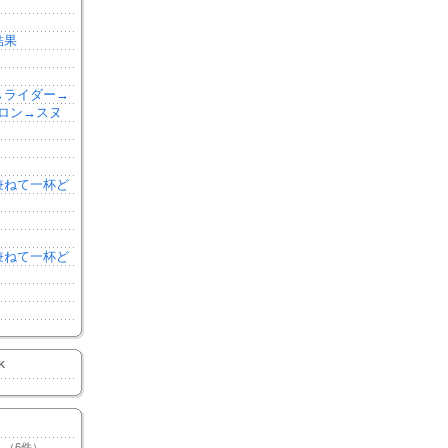
結果
森→ライダー→
ロン→スヌ
を兼ねて一杯ど
を兼ねて一杯ど
K
（6件）