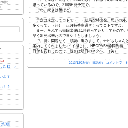
28件）
思っているので、21時出発予定で。
件）
でわ。続きは後ほど。
予定は未定ってコトで・・・結局22時出発。思いの外
多くって。（汗） 正月特番多過ぎ！ってコトですよ。
まー、それでも毎回出発は1時廻ってたりしてたので、
早く出発出来たのでヨシ！としましょう。
で。特に問題なく、順調に進みまして。ナビもちゃん
案内してくれました♪イイ感じに、NEOPASA静岡到着。
Y
日付も変わったので、続きは明日のネタへ。（笑）
ew!
2013/12/27(金)
日記帳♪
コメント(0)
ト
ったねー♪
いよ？
い！？
ー第3回