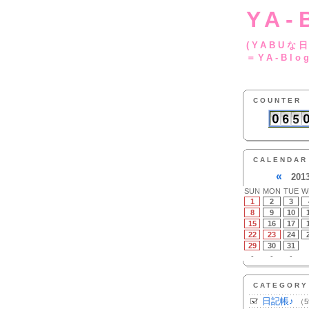
YA-
(YA
＝YA-Blo
COUNTER
CALENDAR
«
201
SUN
MON
TUE
W
1
2
3
8
9
10
15
16
17
22
23
24
29
30
31
-
-
-
CATEGORY
日記帳♪
（5