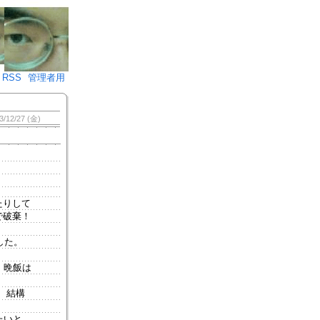
♪)÷2
RSS
管理者用
3/12/27 (金)
たりして
で破棄！
した。
、晩飯は
 結構
たいと