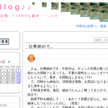
Blog♪♪
BUな日記帳♪＋YABUな戯言･･･
g♪♪
YABUな世界へ♪
最新
DATE :
201
仕事納めで。
»
3.12
ED
THU
FRI
SAT
さぁ。仕事納めです。午前中は、チェック作業が残っ
4
5
6
7
昼から大掃除？と言っても、不要の資料をシュレッダー
11
12
13
14
したぐらいで。基本、大掃除はしません！ｷﾘｯ
18
19
20
21
で。15時から納会の、16時過ぎ退散。お世話になりま
25
26
27
28
また来年もよろしく♪
-
-
-
-
-
-
-
-
17時過ぎ帰宅。風呂。納会でたらふく喰ってきたので
抜きで。
録画予約を確認して・・・あれ！？容量が足らん。orz
確保したつもりだったのに。（苦笑）
972件）
で。そんなこんなで、20時過ぎ。今回は早めに出発し