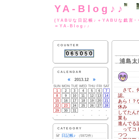
YA-Blog♪♪
(YABUな日記帳♪＋
＝YA-Blog♪♪
COUNTER
浦島太
CALENDAR
«
»
2013.12
SUN
MON
TUE
WED
THU
FRI
SAT
さて。何
1
2
3
4
5
6
7
認。
8
9
10
11
12
13
14
15
16
17
18
19
20
21
あら！？
22
23
24
25
26
27
28
休み
29
30
31
-
-
-
-
してたん
-
-
-
-
-
-
-
業も
進んでる
CATEGORY
ってコト
つつ
日記帳♪
（5972件）