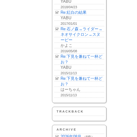
YABU
2018/04/23
Re:紅白の結果
YABU
2017/01/01
Re:石ノ森→ライダー→
ネオサイクロン→スヌ
ーピー
かよこ
2016/05/08
Re:下見を兼ねて一杯ど
お？
YABU
2015/11/13
Re:下見を兼ねて一杯ど
お？
はーちゃん
2015/11/13
TRACKBACK
ARCHIVE
2026年08月
（6件）