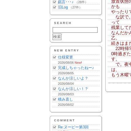
放置状態
戯言･･･♪
（28件）
かも
旧Log
（27件）
やったり
な訳で。
って
SEARCH
残業して
なんだか
乙。
続きはま
22時帰
NEW ENTRY
0時過ぎ
仕様変更
す。
2026/08/06
New!
で。夜中
完成しちゃったねー♪
は、
2026/08/05
もう木曜
なんか涼しいよ？
2026/08/04
なんか涼しい！？
2026/08/03
積み直し
2026/08/02
COMMENT
Re:ヌーピー第3回