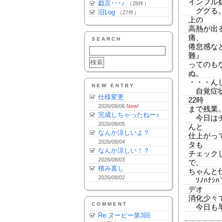
インフル
戯言･･･♪
（28件）
ググる。
旧Log
（27件）
上の
高熱が出
痛、
SEARCH
倦怠感な
難』
ってのも
ぬ。
・・・ん
NEW ENTRY
自覚症状
仕様変更
22時
2026/08/06
New!
まで残業
完成しちゃったねー♪
今日はチ
2026/08/05
んと
なんか涼しいよ？
仕上がっ
2026/08/04
タも
なんか涼しい！？
チェック
2026/08/03
で、
積み直し
ちゃんと
2026/08/02
ｿﾉﾊﾅｼﾊ
デオ
消化少々
COMMENT
今日も早
Re:ヌーピー第3回