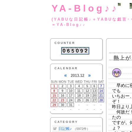
YA-Blog♪♪
(YABUな日記帳♪＋
＝YA-Blog♪♪
COUNTER
熱上が
CALENDAR
«
»
2013.12
SUN
MON
TUE
WED
THU
FRI
SAT
早めに寝
1
2
3
4
5
6
7
でも
8
9
10
11
12
13
14
15
16
17
18
19
20
21
いちおー
22
23
24
25
26
27
28
ぞ！
29
30
31
-
-
-
-
昨日より
-
-
-
-
-
-
-
何故だ！
たの
CATEGORY
ですが。
ょ？
日記帳♪
（5972件）