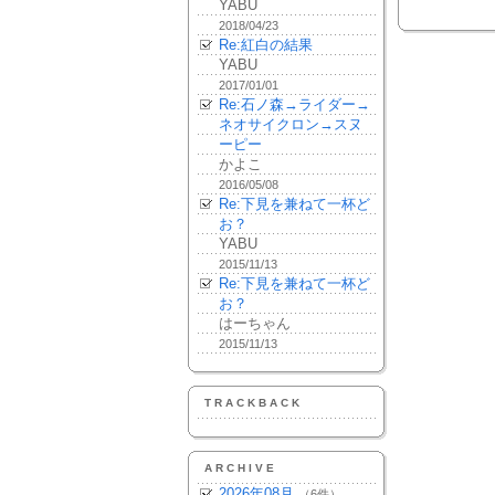
YABU
2018/04/23
Re:紅白の結果
YABU
2017/01/01
Re:石ノ森→ライダー→
ネオサイクロン→スヌ
ーピー
かよこ
2016/05/08
Re:下見を兼ねて一杯ど
お？
YABU
2015/11/13
Re:下見を兼ねて一杯ど
お？
はーちゃん
2015/11/13
TRACKBACK
ARCHIVE
2026年08月
（6件）