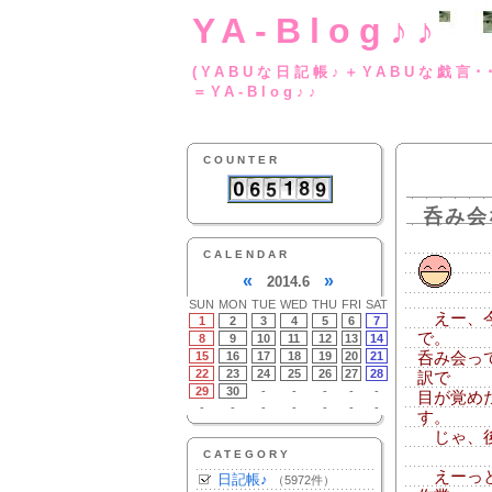
YA-Blog♪♪
(YABUな日記帳♪＋
＝YA-Blog♪♪
COUNTER
呑み会
CALENDAR
«
»
2014.6
SUN
MON
TUE
WED
THU
FRI
SAT
えー、今
1
2
3
4
5
6
7
で。
8
9
10
11
12
13
14
15
16
17
18
19
20
21
呑み会っ
22
23
24
25
26
27
28
訳で
29
30
-
-
-
-
-
目が覚め
-
-
-
-
-
-
-
す。
じゃ、後
CATEGORY
えーっと
日記帳♪
（5972件）