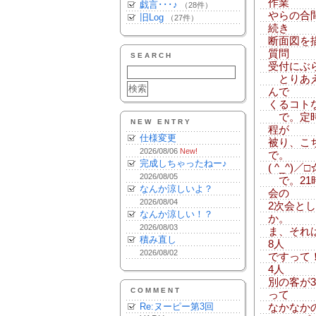
作業
戯言･･･♪
（28件）
やらの合
旧Log
（27件）
続き
断面図を
質問
SEARCH
受付にぶ
とりあえ
んで
くるコト
で。定時
NEW ENTRY
程が
仕様変更
被り、こ
2026/08/06
New!
で。
完成しちゃったねー♪
( ^_^)／□
2026/08/05
で。21
なんか涼しいよ？
会の
2026/08/04
2次会と
なんか涼しい！？
か。
2026/08/03
ま、それ
積み直し
8人
2026/08/02
ですって
4人
別の客が
COMMENT
って
Re:ヌーピー第3回
なかなか