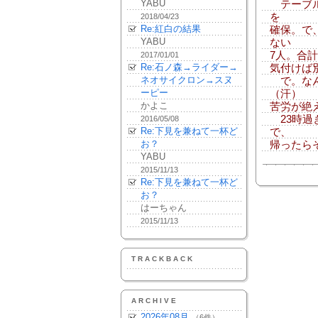
YABU
テーブル
を
2018/04/23
Re:紅白の結果
確保。で
YABU
ない
7人。合計1
2017/01/01
Re:石ノ森→ライダー→
気付けば
ネオサイクロン→スヌ
で。なん
ーピー
（汗）
かよこ
苦労が絶
23時過
2016/05/08
Re:下見を兼ねて一杯ど
で、
お？
帰ったら
YABU
2015/11/13
Re:下見を兼ねて一杯ど
お？
はーちゃん
2015/11/13
TRACKBACK
ARCHIVE
2026年08月
（6件）