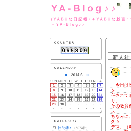
YA-Blog♪♪
(YABUな日記帳♪＋
＝YA-Blog♪♪
COUNTER
新人社
CALENDAR
«
»
2014.6
SUN
MON
TUE
WED
THU
FRI
SAT
今日は朝
1
2
3
4
5
6
7
を
8
9
10
11
12
13
14
15
16
17
18
19
20
21
任されて
22
23
24
25
26
27
28
り、
29
30
-
-
-
-
-
その教育
-
-
-
-
-
-
-
ス。
ちなみに
CATEGORY
久々
デス。（
日記帳♪
（5973件）