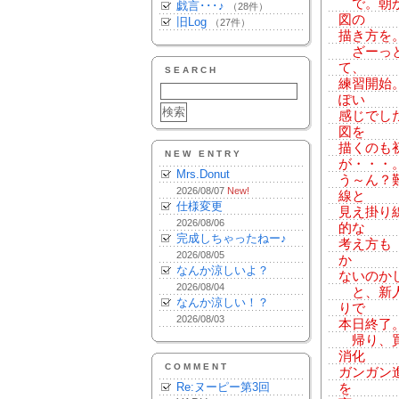
で。朝か
戯言･･･♪
（28件）
図の
旧Log
（27件）
描き方を
ざーっと
て、
SEARCH
練習開始
ぽい
感じでし
図を
描くのも
NEW ENTRY
が・・・
Mrs.Donut
う～ん？
2026/08/07
New!
線と
仕様変更
見え掛り
2026/08/06
的な
完成しちゃったねー♪
考え方も
2026/08/05
か
なんか涼しいよ？
ないのか
2026/08/04
と、新人
なんか涼しい！？
りで
2026/08/03
本日終了
帰り、買
消化
COMMENT
ガンガン進
Re:ヌーピー第3回
を