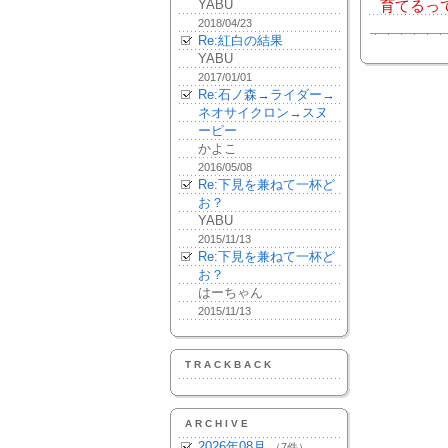
YABU
育てるっ
2018/04/23
Re:紅白の結果
YABU
2017/01/01
Re:石ノ森→ライダー→
ネオサイクロン→スヌ
ーピー
かよこ
2016/05/08
Re:下見を兼ねて一杯ど
お？
YABU
2015/11/13
Re:下見を兼ねて一杯ど
お？
はーちゃん
2015/11/13
TRACKBACK
ARCHIVE
2026年08月
（7件）