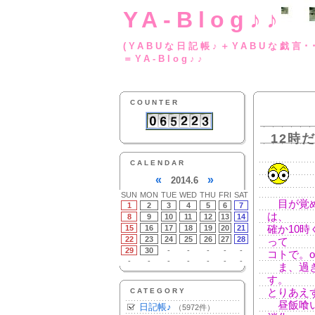
YA-Blog♪♪
(YABUな日記帳♪＋
＝YA-Blog♪♪
COUNTER
12時
CALENDAR
«
»
2014.6
SUN
MON
TUE
WED
THU
FRI
SAT
目が覚め
1
2
3
4
5
6
7
は、
8
9
10
11
12
13
14
15
16
17
18
19
20
21
確か10
22
23
24
25
26
27
28
って
29
30
-
-
-
-
-
コトで。o
-
-
-
-
-
-
-
ま、過ぎ
す。
CATEGORY
とりあえ
昼飯喰い
日記帳♪
（5972件）