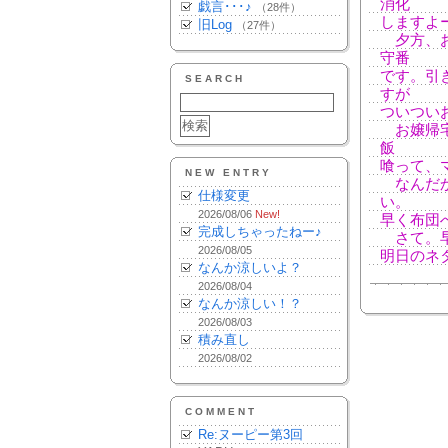
消化
戯言･･･♪
（28件）
しますよ
旧Log
（27件）
夕方、お
守番
です。引
SEARCH
すが
ついつい
お嬢帰宅
飯
喰って、
NEW ENTRY
なんだか
仕様変更
い。
2026/08/06
New!
早く布団
完成しちゃったねー♪
さて。早
2026/08/05
明日のネ
なんか涼しいよ？
2026/08/04
なんか涼しい！？
2026/08/03
積み直し
2026/08/02
COMMENT
Re:ヌーピー第3回