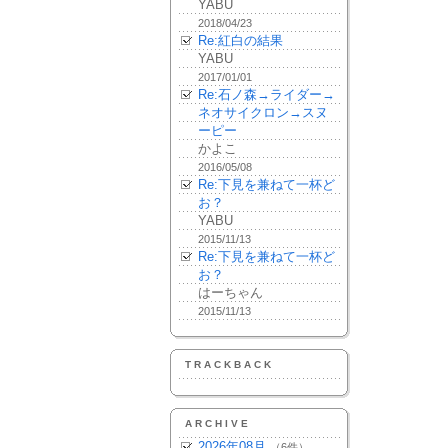
YABU
2018/04/23
Re:紅白の結果
YABU
2017/01/01
Re:石ノ森→ライダー→
ネオサイクロン→スヌ
ーピー
かよこ
2016/05/08
Re:下見を兼ねて一杯ど
お？
YABU
2015/11/13
Re:下見を兼ねて一杯ど
お？
はーちゃん
2015/11/13
TRACKBACK
ARCHIVE
2026年08月
（6件）