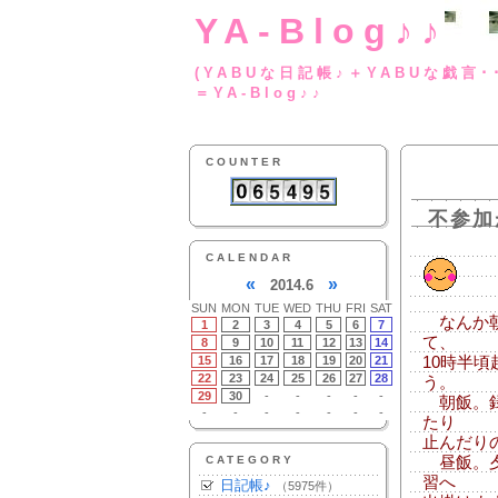
YA-Blog♪♪
(YABUな日記帳♪＋
＝YA-Blog♪♪
COUNTER
不参加
CALENDAR
«
»
2014.6
SUN
MON
TUE
WED
THU
FRI
SAT
なんか朝
1
2
3
4
5
6
7
て、
8
9
10
11
12
13
14
15
16
17
18
19
20
21
10時半
22
23
24
25
26
27
28
う。
29
30
-
-
-
-
-
朝飯。録
-
-
-
-
-
-
-
たり
止んだり
CATEGORY
昼飯。夕
習へ
日記帳♪
（5975件）