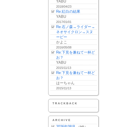
YABU
2018/04/23
Re:紅白の結果
YABU
2017/01/01
Re:石ノ森→ライダー→
ネオサイクロン→スヌ
ーピー
かよこ
2016/05/08
Re:下見を兼ねて一杯ど
お？
YABU
2015/11/13
Re:下見を兼ねて一杯ど
お？
はーちゃん
2015/11/13
TRACKBACK
ARCHIVE
2026年08月
（9件）