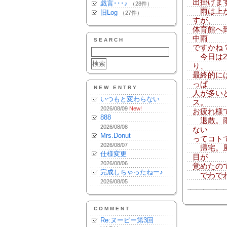
出掛けま
戯言･･･♪
（28件）
雨は上が
旧Log
（27件）
すが、
体育館へ
中雨
SEARCH
ですかね
今日は2
り、
最終的に
っぱ
NEW ENTRY
人が多い
いつもと変わらない
ス。
2026/08/09
New!
お疲れ様
888
退散。雨
2026/08/08
ない
Mrs.Donut
ってコト
2026/08/07
帰宅。風
仕様変更
目が
2026/08/06
覚めたの
完成しちゃったねー♪
でわで
2026/08/05
COMMENT
Re:ヌーピー第3回