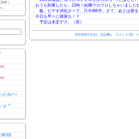
28件）
おうち到着したら、22時！結構ウロウロしちゃいました
件）
飯。ビデオ消化少々で、只今0時半。さて、あとは寝る
今日も早々に寝落ち！？
予定は未定デス。（笑）
2014/06/17(火)
日記帳♪
コメント(0)
ト
Y
ew!
ew!
ったねー♪
いよ？
ー第3回