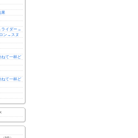
結果
森→ライダー→
ロン→スヌ
を兼ねて一杯ど
を兼ねて一杯ど
K
（8件）