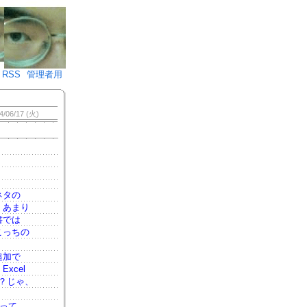
♪)÷2
RSS
管理者用
4/06/17 (火)
ネタの
、あまり
書では
こっちの
追加で
xcel
？じゃ、
って