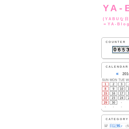
YA-
(YA
＝YA-Blo
COUNTER
CALENDAR
«
201
SUN
MON
TUE
W
1
2
3
8
9
10
15
16
17
22
23
24
29
30
-
-
-
-
CATEGORY
日記帳♪
（5