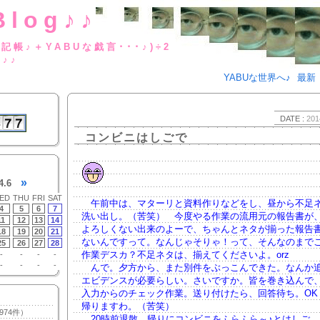
Blog♪♪
BUな日記帳♪＋YABUな戯言･･･
g♪♪
YABUな世界へ♪
最新
DATE :
201
コンビニはしごで
»
4.6
ED
THU
FRI
SAT
午前中は、マターリと資料作りなどをし、昼から不足
4
5
6
7
洗い出し。（苦笑） 今度やる作業の流用元の報告書が
11
12
13
14
よろしくない出来のよーで、ちゃんとネタが揃った報告
18
19
20
21
ないんですって。なんじゃそりゃ！って、そんなのまで
25
26
27
28
作業デスカ？不足ネタは、揃えてくださいよ。orz
-
-
-
-
-
-
-
-
んで。夕方から、また別件をぶっこんできた。なんか
エビデンスが必要らしい。さいですか。皆を巻き込んで、E
入力からのチェック作業。送り付けたら、回答待ち。OK
帰りますわ。（苦笑）
974件）
20時前退散。帰りにコンビニをふらふら～♪とはしご。