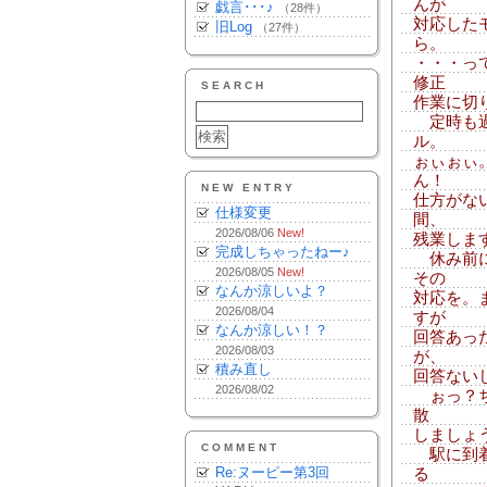
んが
戯言･･･♪
（28件）
対応した
旧Log
（27件）
ら。
・・・っ
修正
SEARCH
作業に切
定時も過
ル。
ぉぃぉぃ
ん！
NEW ENTRY
仕方がな
仕様変更
間、
2026/08/06
New!
残業しま
完成しちゃったねー♪
休み前に
2026/08/05
New!
その
なんか涼しいよ？
対応を。
2026/08/04
すが
なんか涼しい！？
回答あっ
2026/08/03
が、
積み直し
回答ない
2026/08/02
ぉっ？ち
散
しましょ
COMMENT
駅に到着
Re:ヌーピー第3回
る