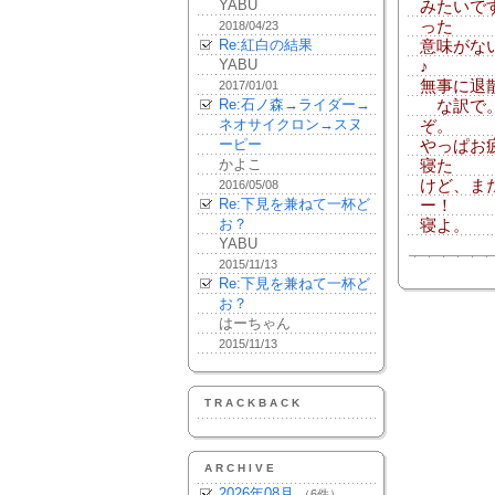
YABU
みたいで
った
2018/04/23
Re:紅白の結果
意味がな
YABU
♪
無事に退
2017/01/01
Re:石ノ森→ライダー→
な訳で。
ネオサイクロン→スヌ
ぞ。
ーピー
やっぱお
かよこ
寝た
けど、ま
2016/05/08
Re:下見を兼ねて一杯ど
ー！
お？
寝よ。
YABU
2015/11/13
Re:下見を兼ねて一杯ど
お？
はーちゃん
2015/11/13
TRACKBACK
ARCHIVE
2026年08月
（6件）