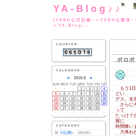
YA-Blog♪♪
(YABUな日記帳♪＋
＝YA-Blog♪♪
COUNTER
ボロボ
CALENDAR
«
»
2018.8
SUN
MON
TUE
WED
THU
FRI
SAT
もう1日
-
-
-
1
2
3
4
どい
5
6
7
8
9
10
11
12
13
14
15
16
17
18
デス。全
19
20
21
22
23
24
25
さらに今
26
27
28
29
30
31
-
って
-
-
-
-
-
-
-
たっけ？
握に
CATEGORY
時間喰い
大体わか
日記帳♪
（5972件）