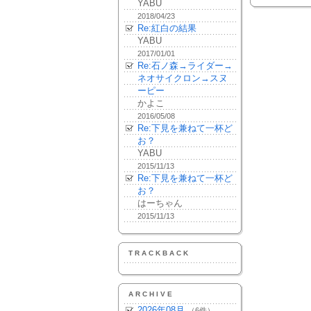
YABU
2018/04/23
Re:紅白の結果
YABU
2017/01/01
Re:石ノ森→ライダー→
ネオサイクロン→スヌ
ーピー
かよこ
2016/05/08
Re:下見を兼ねて一杯ど
お？
YABU
2015/11/13
Re:下見を兼ねて一杯ど
お？
はーちゃん
2015/11/13
TRACKBACK
ARCHIVE
2026年08月
（6件）