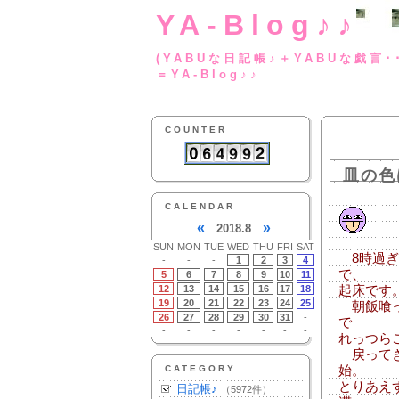
YA-Blog♪♪
(YABUな日記帳♪＋
＝YA-Blog♪♪
COUNTER
皿の色
CALENDAR
«
»
2018.8
SUN
MON
TUE
WED
THU
FRI
SAT
8時過ぎ
-
-
-
1
2
3
4
で、
5
6
7
8
9
10
11
12
13
14
15
16
17
18
起床です
19
20
21
22
23
24
25
朝飯喰っ
26
27
28
29
30
31
-
で
-
-
-
-
-
-
-
れっつら
戻ってき
CATEGORY
始。
とりあえ
日記帳♪
（5972件）