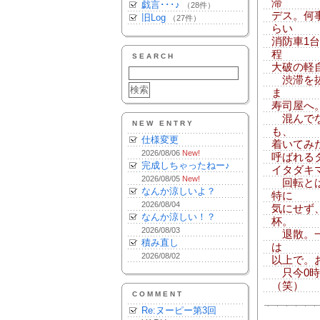
滞
戯言･･･♪
（28件）
デス。何
旧Log
（27件）
らい
消防車1
程
SEARCH
大破の軽
渋滞を抜
ま
寿司屋へ
混んでな
NEW ENTRY
も、
仕様変更
着いてみ
2026/08/06
New!
呼ばれる
完成しちゃったねー♪
イタダキ
2026/08/05
New!
回転とは
なんか涼しいよ？
特に
2026/08/04
気にせず
なんか涼しい！？
杯。
2026/08/03
退散。一
積み直し
は
2026/08/02
以上で。
只今0時
（笑）
COMMENT
Re:ヌーピー第3回