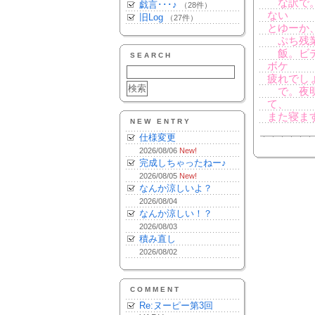
な訳で。
戯言･･･♪
（28件）
ない
旧Log
（27件）
とゆーか
ぷち残業
飯。ビデ
SEARCH
ボケ
疲れでし
で。夜明
て、
また寝ます。
NEW ENTRY
仕様変更
2026/08/06
New!
完成しちゃったねー♪
2026/08/05
New!
なんか涼しいよ？
2026/08/04
なんか涼しい！？
2026/08/03
積み直し
2026/08/02
COMMENT
Re:ヌーピー第3回