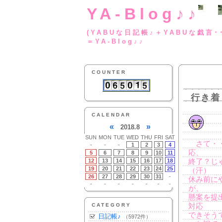
YA-Blog♪♪
(YABUな日記帳♪＋
＝YA-Blog♪♪
COUNTER
行き着
CALENDAR
«
»
2018.8
SUN
MON
TUE
WED
THU
FRI
SAT
さて・・
-
-
-
1
2
3
4
応、
5
6
7
8
9
10
11
12
13
14
15
16
17
18
終了？じ
19
20
21
22
23
24
25
（汗）
26
27
28
29
30
31
-
休み前に
-
-
-
-
-
-
-
が、
懸案を提
CATEGORY
対応
できそう
日記帳♪
（5972件）