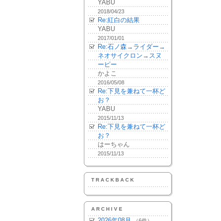
YABU
2018/04/23
Re:紅白の結果
YABU
2017/01/01
Re:石ノ森→ライダー→
ネオサイクロン→スヌ
ーピー
かよこ
2016/05/08
Re:下見を兼ねて一杯ど
お？
YABU
2015/11/13
Re:下見を兼ねて一杯ど
お？
はーちゃん
2015/11/13
TRACKBACK
ARCHIVE
2026年08月
（6件）