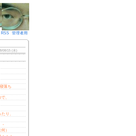
♪)÷2
RSS
管理者用
8/08/15 (水)
寝落ち
ので、
ったり、
・・
（何）
い・・・