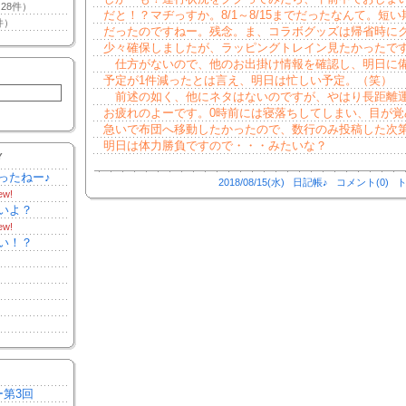
28件）
だと！？マヂっすか。8/1～8/15までだったなんて。短い
件）
だったのですねー。残念。ま、コラボグッズは帰省時に
少々確保しましたが、ラッピングトレイン見たかったで
仕方がないので、他のお出掛け情報を確認し、明日に
予定が1件減ったとは言え、明日は忙しい予定。（笑）
前述の如く、他にネタはないのですが、やはり長距離
お疲れのよーです。0時前には寝落ちしてしまい、目が覚
急いで布団へ移動したかったので、数行のみ投稿した次
明日は体力勝負ですので・・・みたいな？
Y
ったねー♪
2018/08/15(水)
日記帳♪
コメント(0)
ト
ew!
いよ？
ew!
い！？
ー第3回