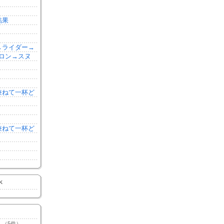
結果
森→ライダー→
ロン→スヌ
を兼ねて一杯ど
を兼ねて一杯ど
K
（5件）