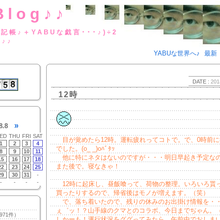
Blog♪♪
BUな日記帳♪＋YABUな戯言･･･
g♪♪
YABUな世界へ♪
最新
DATE :
201
12時
»
8.8
ED
THU
FRI
SAT
目が覚めたら12時。運転疲れってコトで。で、0時前に
1
2
3
4
でした。(o_ _)oﾊﾞﾀｯ
8
9
10
11
他に特にネタはないのですが・・・明日早起き予定な
15
16
17
18
また後で。寝なきゃ！
22
23
24
25
29
30
31
-
-
-
-
-
12時に起床し、昼飯喰って、荷物の整理。いろいろ貰
買ったりするので、帰省後はモノが増えます。（笑）
で、落ち着いたので、残りの休みのお出掛け情報を・
ぇ゛ッ！？山手線のクマとのコラボ、今日までぢゃん。
971件）
しかーも！運行状況をググってみたら、午前中でおしま