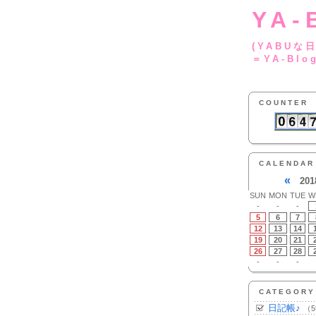
YA-
(YA
＝YA-Blo
COUNTER
CALENDAR
«
201
SUN
MON
TUE
W
-
-
-
5
6
7
12
13
14
19
20
21
26
27
28
-
-
-
CATEGORY
日記帳♪
（5