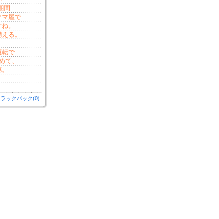
期間
クマ屋で
すね。
備える。
運転で
めて、
第。
ラックバック(0)