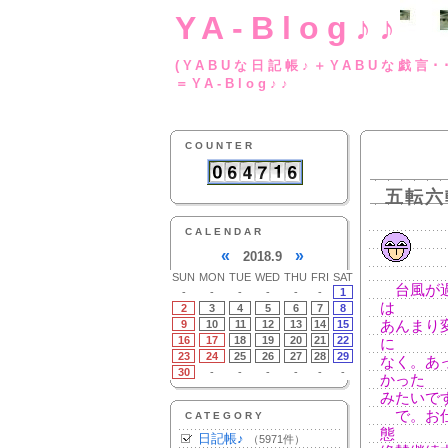
YA-Blog♪♪
(YABUな日記帳♪＋
＝YA-Blog♪♪
COUNTER
五転六
CALENDAR
«
»
2018.9
SUN
MON
TUE
WED
THU
FRI
SAT
台風が過
-
-
-
-
-
-
1
は
2
3
4
5
6
7
8
9
10
11
12
13
14
15
あんまり
16
17
18
19
20
21
22
に
23
24
25
26
27
28
29
なく。あ
30
-
-
-
-
-
-
かった
みたいで
で。お仕
CATEGORY
態
日記帳♪
（5971件）