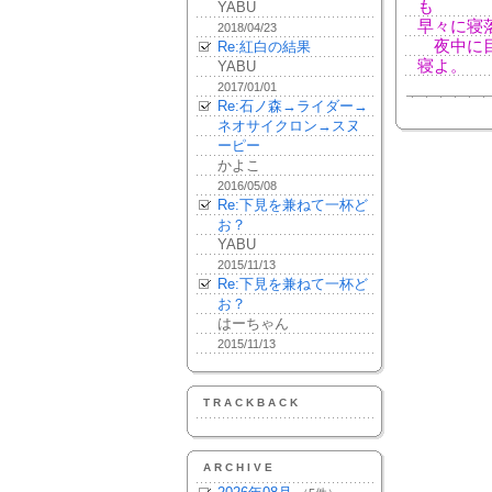
も
YABU
早々に寝
2018/04/23
夜中に目
Re:紅白の結果
寝よ。
YABU
2017/01/01
Re:石ノ森→ライダー→
ネオサイクロン→スヌ
ーピー
かよこ
2016/05/08
Re:下見を兼ねて一杯ど
お？
YABU
2015/11/13
Re:下見を兼ねて一杯ど
お？
はーちゃん
2015/11/13
TRACKBACK
ARCHIVE