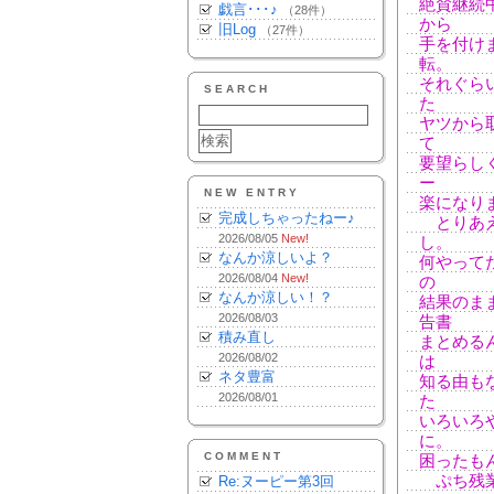
絶賛継続
戯言･･･♪
（28件）
から
旧Log
（27件）
手を付け
転。
それぐら
SEARCH
た
ヤツから
て
要望らし
ー
NEW ENTRY
楽になり
完成しちゃったねー♪
とりあえ
2026/08/05
New!
し。
なんか涼しいよ？
何やって
2026/08/04
New!
の
なんか涼しい！？
結果のま
2026/08/03
告書
積み直し
まとめる
2026/08/02
は
ネタ豊富
知る由も
2026/08/01
た
いろいろ
に。
COMMENT
困ったも
ぷち残業
Re:ヌーピー第3回