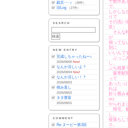
十数件あ
戯言･･･♪
（28件）
で。
旧Log
（27件）
しかしな
りで
その洗い
SEARCH
笑）
そんな時
が
揃ってな
別に
NEW ENTRY
いいんで
完成しちゃったねー♪
ぶっこみ
2026/08/05
New!
し、
なんか涼しいよ？
ぷち残業
2026/08/04
New!
最寄駅降
なんか涼しい！？
って
2026/08/03
あったっ
積み直し
れは
2026/08/02
折り畳み
ネタ豊富
orz
2026/08/01
やられま
帰宅。飯
し。
COMMENT
寝落ちし
ス。
Re:ヌーピー第3回