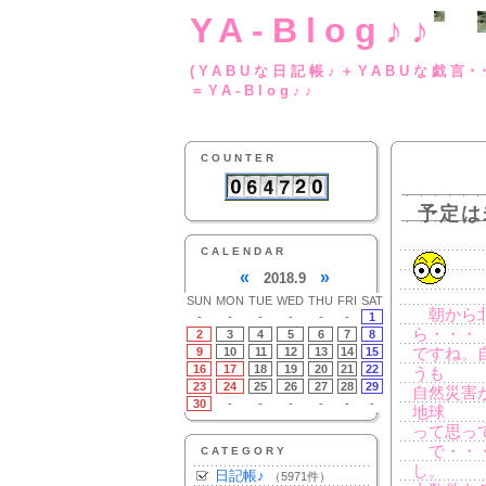
YA-Blog♪♪
(YABUな日記帳♪＋
＝YA-Blog♪♪
COUNTER
予定は
CALENDAR
«
»
2018.9
SUN
MON
TUE
WED
THU
FRI
SAT
朝から北
-
-
-
-
-
-
1
ら・・・
2
3
4
5
6
7
8
9
10
11
12
13
14
15
ですね。
16
17
18
19
20
21
22
うも
23
24
25
26
27
28
29
自然災害
30
-
-
-
-
-
-
地球
って思っ
で・・・
CATEGORY
し。
日記帳♪
（5971件）