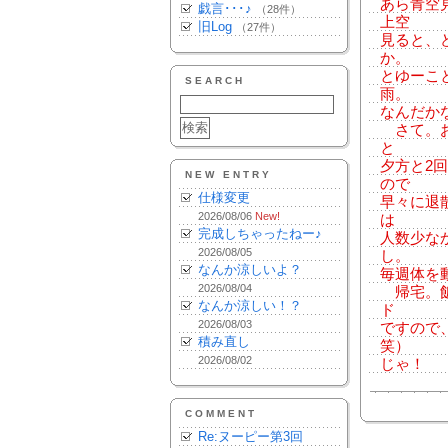
あら青空
戯言･･･♪
（28件）
上空
旧Log
（27件）
見ると、
か。
とゆーこ
SEARCH
雨。
なんだか
さて。お
と
夕方と2
NEW ENTRY
ので
仕様変更
早々に退
2026/08/06
New!
は
完成しちゃったねー♪
人数少な
2026/08/05
し。
なんか涼しいよ？
毎週体を
2026/08/04
帰宅。飯
なんか涼しい！？
ド
2026/08/03
ですので
積み直し
笑）
2026/08/02
じゃ！
COMMENT
Re:ヌーピー第3回