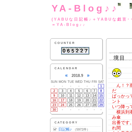
YA-Blog♪♪
(YABUな日記帳♪＋
＝YA-Blog♪♪
COUNTER
境目
CALENDAR
«
»
2018.9
SUN
MON
TUE
WED
THU
FRI
SAT
ん！？雨
-
-
-
-
-
-
1
だ
2
3
4
5
6
7
8
9
10
11
12
13
14
15
ばっかっ
16
17
18
19
20
21
22
ント
23
24
25
26
27
28
29
いつ降っ
30
-
-
-
-
-
-
横浜到着
み傘
出番です
CATEGORY
れ間
日記帳♪
（5972件）