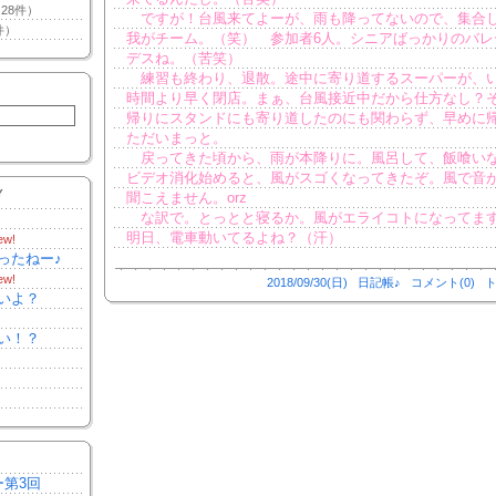
28件）
ですが！台風来てよーが、雨も降ってないので、集合
件）
我がチーム。（笑） 参加者6人。シニアばっかりのバレ
デスね。（苦笑）
練習も終わり、退散。途中に寄り道するスーパーが、
時間より早く閉店。まぁ、台風接近中だから仕方なし？
帰りにスタンドにも寄り道したのにも関わらず、早めに
ただいまっと。
戻ってきた頃から、雨が本降りに。風呂して、飯喰い
ビデオ消化始めると、風がスゴくなってきたぞ。風で音
Y
聞こえません。orz
な訳で。とっとと寝るか。風がエライコトになってま
明日、電車動いてるよね？（汗）
ew!
ったねー♪
ew!
2018/09/30(日)
日記帳♪
コメント(0)
ト
いよ？
い！？
ー第3回