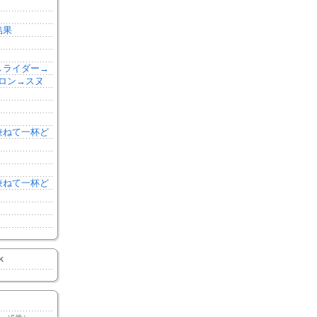
結果
森→ライダー→
ロン→スヌ
を兼ねて一杯ど
を兼ねて一杯ど
K