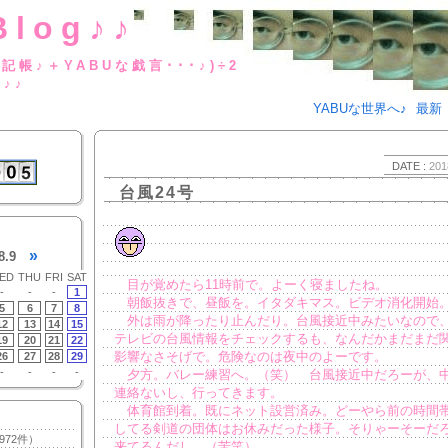
Blog♪♪
BUな日記帳♪＋YABUな戯言･･･
g♪♪
YABUな世界へ♪
最新
DATE :
201
台風24号
»
8.9
ED
THU
FRI
SAT
目が覚めたら11時前で。よーく寝ましたね。
-
-
-
1
朝飯抜きで、昼飯を。イタダキマス。ビデオ消化開始
5
6
7
8
外は雨が降ったり止んだり。台風接近中みたいなので
12
13
14
15
テレビの台風情報をチェックするも、なんだかまだまだ
19
20
21
22
影響なさそげで。危険なのは夜中のよーです。
26
27
28
29
-
-
-
-
夕方。バレー練習へ。（笑） 台風接近中だろーが、
連絡ないし、行ってきます。
体育館到着。既にネット設営済み。どーやら前の時間
してる剣道の団体はお休みだった様子。そりゃーそーだ
972件）
来てるんだし。（苦笑）