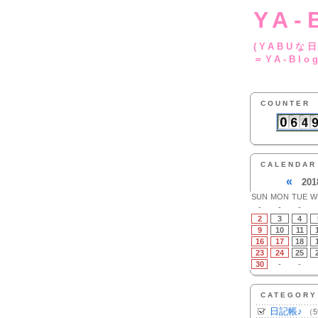
YA-
(YA
＝YA-Blo
COUNTER
CALENDAR
«
201
SUN
MON
TUE
W
-
-
-
2
3
4
9
10
11
16
17
18
23
24
25
30
-
-
CATEGORY
日記帳♪
（5