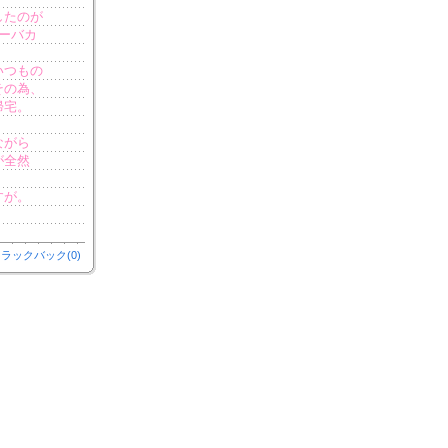
したのが
ーバカ
いつもの
その為、
帰宅。
ながら
が全然
すが。
ラックバック(0)