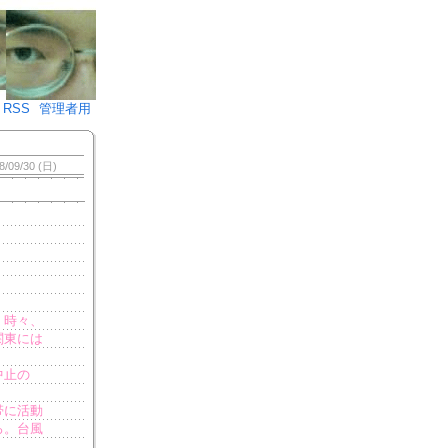
♪)÷2
RSS
管理者用
8/09/30 (日)
。
、時々、
関東には
中止の
帯に活動
ろ。台風