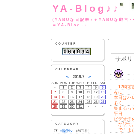
YA-Blog♪♪
(YABUな日記帳♪＋
＝YA-Blog♪♪
COUNTER
サボリ
CALENDAR
«
»
2019.7
SUN
MON
TUE
WED
THU
FRI
SAT
12時前
-
1
2
3
4
5
6
みに
7
8
9
10
11
12
13
14
15
16
17
18
19
20
本日はバ
21
22
23
24
25
26
27
多く
28
29
30
31
-
-
-
集まるっ
-
-
-
-
-
-
-
平日
ビデオ消
CATEGORY
な訳で。
で！また
日記帳♪
（5971件）