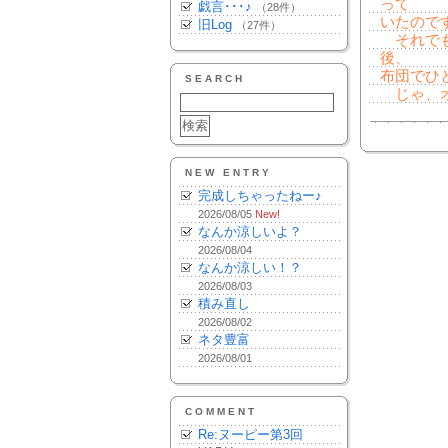
って
戯言･･･♪
（28件）
いたのです
旧Log
（27件）
それでも
後、
布団でひ
SEARCH
じゃ、オ
NEW ENTRY
完成しちゃったねー♪
2026/08/05
New!
なんか涼しいよ？
2026/08/04
なんか涼しい！？
2026/08/03
積み直し
2026/08/02
ネタ豊富
2026/08/01
COMMENT
Re:ヌーピー第3回