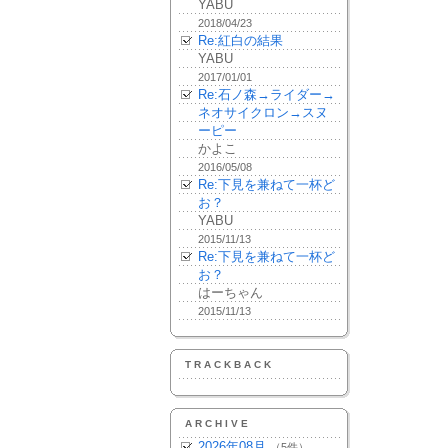
YABU
2018/04/23
Re:紅白の結果
YABU
2017/01/01
Re:石ノ森→ライダー→
ネオサイクロン→スヌ
ーピー
かよこ
2016/05/08
Re:下見を兼ねて一杯ど
お？
YABU
2015/11/13
Re:下見を兼ねて一杯ど
お？
はーちゃん
2015/11/13
TRACKBACK
ARCHIVE
2026年08月
（5件）