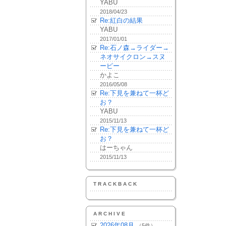
YABU
2018/04/23
Re:紅白の結果
YABU
2017/01/01
Re:石ノ森→ライダー→
ネオサイクロン→スヌ
ーピー
かよこ
2016/05/08
Re:下見を兼ねて一杯ど
お？
YABU
2015/11/13
Re:下見を兼ねて一杯ど
お？
はーちゃん
2015/11/13
TRACKBACK
ARCHIVE
2026年08月
（5件）