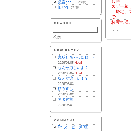
し時
戯言･･･♪
（28件）
スゲー蒸
旧Log
（27件）
帰宅。ス
で。
お疲れ様
SEARCH
NEW ENTRY
完成しちゃったねー♪
2026/08/05
New!
なんか涼しいよ？
2026/08/04
New!
なんか涼しい！？
2026/08/03
積み直し
2026/08/02
ネタ豊富
2026/08/01
COMMENT
Re:ヌーピー第3回