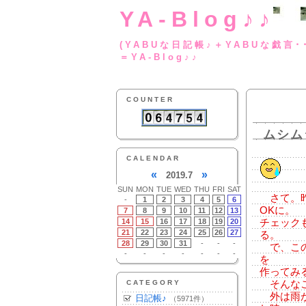
YA-Blog♪♪
(YABUな日記帳♪＋
＝YA-Blog♪♪
COUNTER
ムシム
CALENDAR
«
»
2019.7
SUN
MON
TUE
WED
THU
FRI
SAT
さて。昨
-
1
2
3
4
5
6
OKに。
7
8
9
10
11
12
13
14
15
16
17
18
19
20
チェック
21
22
23
24
25
26
27
る。
28
29
30
31
-
-
-
で、この
-
-
-
-
-
-
-
を
作ってみ
CATEGORY
そんなこ
外は雨が
日記帳♪
（5971件）